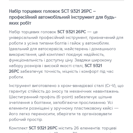
Набір торцевих головок SCT 9321 26PC –
професійний автомобільний інструмент для будь-
яких робіт
Набір торцевих головок
SCT 9321 26PC
— це
універсальний професійний інструмент, призначений для
роботи з усіма типами болтів і гайок у автомобілях.
Ідеальний для автосервісів, майстерень і домашнього
використання, цей комплект поєднує надійність,
функціональність і доступну ціну. Завдяки широкому
набору розмірів і високій якості сталі,
SCT 9321
26PC
забезпечує точність, міцність і комфорт під час
роботи.
Інструмент виготовлено з хром-ванадієвої сталі (Cr-V), що
гарантує стійкість до зносу та механічних навантажень.
Шестигранний профіль (6-point) забезпечує щільне
зчеплення з болтами, запобігаючи прослизанню. Усі
елементи розміщені у зручному пластиковому кейсі —
його легко переносити, зберігати та організовувати
робочий простір.
Комплект
SCT 9321 26PC
містить 26 елементів: торцеві