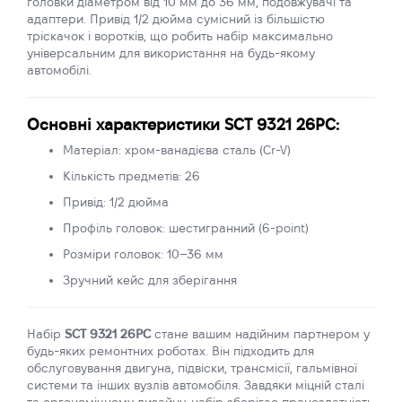
головки діаметром від 10 мм до 36 мм, подовжувачі та
адаптери. Привід 1/2 дюйма сумісний із більшістю
тріскачок і воротків, що робить набір максимально
універсальним для використання на будь-якому
автомобілі.
Основні характеристики SCT 9321 26PC:
Матеріал: хром-ванадієва сталь (Cr-V)
Кількість предметів: 26
Привід: 1/2 дюйма
Профіль головок: шестигранний (6-point)
Розміри головок: 10–36 мм
Зручний кейс для зберігання
Набір
SCT 9321 26PC
стане вашим надійним партнером у
будь-яких ремонтних роботах. Він підходить для
обслуговування двигуна, підвіски, трансмісії, гальмівної
системи та інших вузлів автомобіля. Завдяки міцній сталі