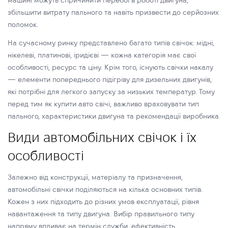
машині можуть спричинити перебої в роботі двигуна,
збільшити витрату пального та навіть призвести до серйозних
поломок.
На сучасному ринку представлено багато типів свічок: мідні,
нікелеві, платинові, іридієві — кожна категорія має свої
особливості, ресурс та ціну. Крім того, існують свічки накалу
— елементи попереднього підігріву для дизельних двигунів,
які потрібні для легкого запуску за низьких температур. Тому
перед тим як купити авто свічі, важливо враховувати тип
пального, характеристики двигуна та рекомендації виробника.
Види автомобільних свічок і їх
особливості
Залежно від конструкції, матеріалу та призначення,
автомобільні свічки поділяються на кілька основних типів.
Кожен з них підходить до різних умов експлуатації, рівня
навантаження та типу двигуна. Вибір правильного типу
напряму впливає на термін служби, ефективність