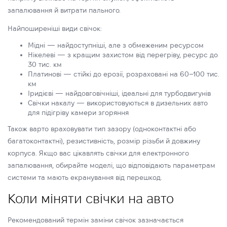
запалювання й витрати пального.
Найпоширеніші види свічок:
Мідні — найдоступніші, але з обмеженим ресурсом
Нікелеві — з кращим захистом від перегріву, ресурс до
30 тис. км
Платинові — стійкі до ерозії, розраховані на 60–100 тис.
км
Іридієві — найдовговічніші, ідеальні для турбодвигунів
Свічки накалу — використовуються в дизельних авто
для підігріву камери згоряння
Також варто враховувати тип зазору (одноконтактні або
багатоконтактні), резистивність, розмір різьби й довжину
корпуса. Якщо вас цікавлять свічки для електронного
запалювання, обирайте моделі, що відповідають параметрам
системи та мають екранування від перешкод.
Коли міняти свічки на авто
Рекомендований термін заміни свічок зазначається