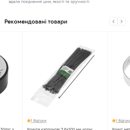
вдале поєднання ціни, якості та зручності.
Рекомендовані товари
1 Відгуки
1 Відгук
130mic x
Хомути капронові 3.6×200 мм чорні
Хомут ме