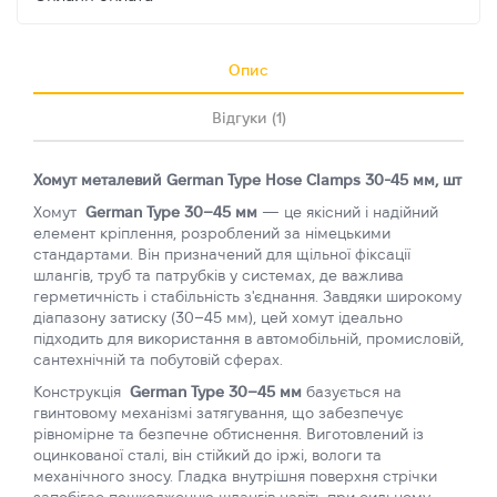
Опис
Відгуки (1)
Хомут металевий German Type Hose Clamps 30-45 мм, шт
Хомут
German Type 30–45 мм
— це якісний і надійний
елемент кріплення, розроблений за німецькими
стандартами. Він призначений для щільної фіксації
шлангів, труб та патрубків у системах, де важлива
герметичність і стабільність з'єднання. Завдяки широкому
діапазону затиску (30–45 мм), цей хомут ідеально
підходить для використання в автомобільній, промисловій,
сантехнічній та побутовій сферах.
Конструкція
German Type 30–45 мм
базується на
гвинтовому механізмі затягування, що забезпечує
рівномірне та безпечне обтиснення. Виготовлений із
оцинкованої сталі, він стійкий до іржі, вологи та
механічного зносу. Гладка внутрішня поверхня стрічки