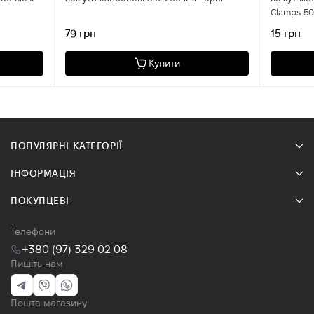
Clamps 50
79 грн
15 грн
Купити
ПОПУЛЯРНІ КАТЕГОРІЇ
ІНФОРМАЦІЯ
ПОКУПЦЕВІ
Телефони
+380 (97) 329 02 08
Пишіть нам
Пошта магазину