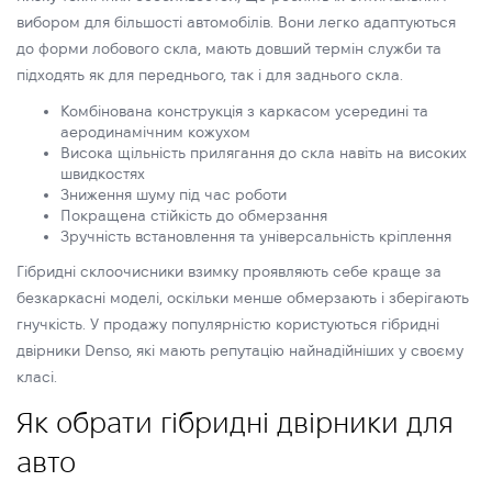
вибором для більшості автомобілів. Вони легко адаптуються
до форми лобового скла, мають довший термін служби та
підходять як для переднього, так і для заднього скла.
Комбінована конструкція з каркасом усередині та
аеродинамічним кожухом
Висока щільність прилягання до скла навіть на високих
швидкостях
Зниження шуму під час роботи
Покращена стійкість до обмерзання
Зручність встановлення та універсальність кріплення
Гібридні склоочисники взимку проявляють себе краще за
безкаркасні моделі, оскільки менше обмерзають і зберігають
гнучкість. У продажу популярністю користуються гібридні
двірники Denso, які мають репутацію найнадійніших у своєму
класі.
Як обрати гібридні двірники для
авто