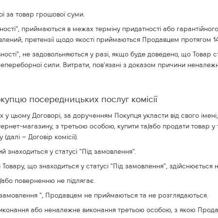
ої за товар грошової суми.
аявності", приймаються в межах терміну придатності або гарантійно
ановлений, претензії щодо якості приймаються Продавцем протягом 
аявності", не задовольняються у разі, якщо буде доведено, що Това
 непереборної сили. Витрати, пов'язані з доказом причини неналежно
окупцю посередницьких послуг комісії
х у цьому Договорі, за дорученням Покупця укласти від свого імені
ернет-магазину, з третьою особою, купити та/або продати товар у т
далі – Договір комісії).
ий знаходиться у статусі "Під замовлення".
Товару, що знаходиться у статусі "Під замовлення", здійснюється 
а/або поверненню не підлягає.
Під замовлення ", Продавцем не приймаються та не розглядаються.
виконання або неналежне виконання третьою особою, з якою Продав