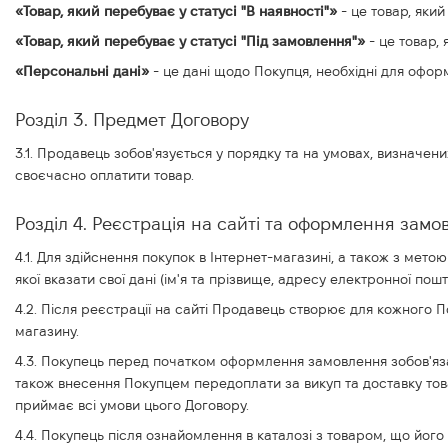
«Товар, який перебуває у статусі "В наявності"»
- це товар, яки
«Товар, який перебуває у статусі "Під замовлення"»
- це товар,
«Персональні дані»
- це дані щодо Покупця, необхідні для офо
Розділ 3. Предмет Договору
3.1. Продавець зобов'язується у порядку та на умовах, визначени
своєчасно оплатити товар.
Розділ 4. Реєстрація на сайті та оформлення замо
4.1. Для здійснення покупок в Інтернет-магазині, а також з мет
якої вказати свої дані (ім'я та прізвище, адресу електронної пошт
4.2. Після реєстрації на сайті Продавець створює для кожного 
магазину.
4.3. Покупець перед початком оформлення замовлення зобов'яза
також внесення Покупцем передоплати за викуп та доставку това
приймає всі умови цього Договору.
4.4. Покупець після ознайомлення в каталозі з товаром, що йо