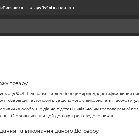
ію
Повернення товару
Публічна оферта
ажу товару
иємець ФОП Іванченко Тетяна Володимирівна, ідентифікаційний номер
товарів для автомобілів за допомогою використання веб-сайту, з 
ридична особа, що діє на підставі цивільної чи господарської пра
вані – Сторони, уклали цей Договір про наведене нижче.
ладання та виконання даного Договору