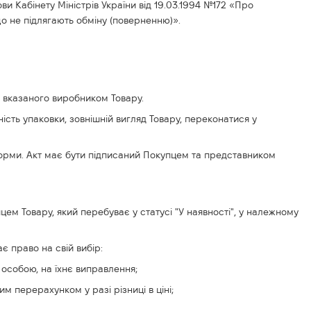
ви Кабінету Міністрів України від 19.03.1994 №172 «Про
о не підлягають обміну (поверненню)».
у, вказаного виробником Товару.
ність упаковки, зовнішній вигляд Товару, переконатися у
ої форми. Акт має бути підписаний Покупцем та представником
ем Товару, який перебуває у статусі "У наявності", у належному
є право на свій вибір:
 особою, на їхнє виправлення;
м перерахунком у разі різниці в ціні;