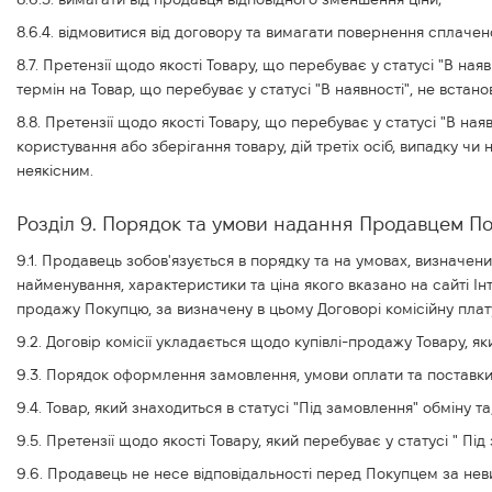
8.6.4. відмовитися від договору та вимагати повернення сплачен
8.7. Претензії щодо якості Товару, що перебуває у статусі "В н
термін на Товар, що перебуває у статусі "В наявності", не вст
8.8. Претензії щодо якості Товару, що перебуває у статусі "В н
користування або зберігання товару, дій третіх осіб, випадку чи
неякісним.
Розділ 9. Порядок та умови надання Продавцем П
9.1. Продавець зобов'язується в порядку та на умовах, визначени
найменування, характеристики та ціна якого вказано на сайті Інт
продажу Покупцю, за визначену в цьому Договорі комісійну плату (
9.2. Договір комісії укладається щодо купівлі-продажу Товару, як
9.3. Порядок оформлення замовлення, умови оплати та поставки 
9.4. Товар, який знаходиться в статусі "Під замовлення" обміну т
9.5. Претензії щодо якості Товару, який перебуває у статусі " 
9.6. Продавець не несе відповідальності перед Покупцем за не