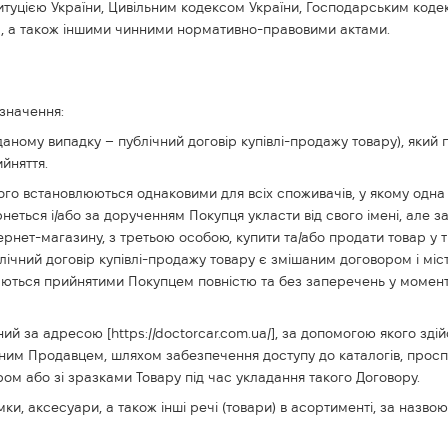
титуцією України, Цивільним кодексом України, Господарським код
х", а також іншими чинними нормативно-правовими актами.
 значення:
 даному випадку – публічний договір купівлі-продажу товару), який 
йняття.
кого встановлюються однаковими для всіх споживачів, у якому одна
неться і/або за дорученням Покупця укласти від свого імені, але з
ернет-магазину, з третьою особою, купити та/або продати товар у т
ічний договір купівлі-продажу товару є змішаним договором і міст
ажаються прийнятими Покупцем повністю та без заперечень у моме
ий за адресою [https://doctorcar.com.ua/], за допомогою якого зд
ним Продавцем, шляхом забезпечення доступу до каталогів, проспек
 або зі зразками Товару під час укладання такого Договору.
мки, аксесуари, а також інші речі (товари) в асортименті, за назво