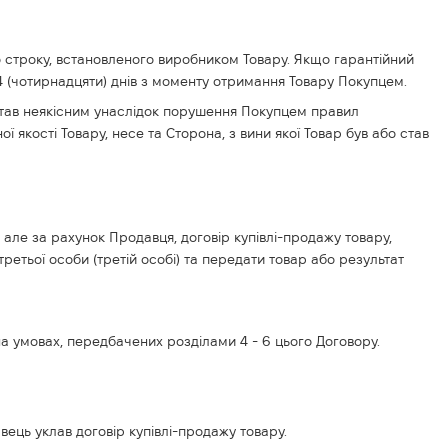
го строку, встановленого виробником Товару. Якщо гарантійний
14 (чотирнадцяти) днів з моменту отримання Товару Покупцем.
р став неякісним унаслідок порушення Покупцем правил
ї якості Товару, несе та Сторона, з вини якої Товар був або став
, але за рахунок Продавця, договір купівлі-продажу товару,
ретьої особи (третій особі) та передати товар або результат
на умовах, передбачених розділами 4 - 6 цього Договору.
ець уклав договір купівлі-продажу товару.