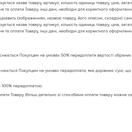
ться назва товару, артикул, кількість одиниць товару, ціна, загал
я та оплати Товару, інші дані, необхідні для коректного оформлен
го цікавить (зображенням, назвою товару, його описом, складом) 
ться назва товару, артикул, кількість одиниць товару, ціна, загал
я та оплати Товару, інші дані, необхідні для коректного оформлен
здійснюється Покупцем на умовах 50% передоплати вартості обраних
дійснюється Покупцем на умовах передоплати, яка дорівнює сумі, що
за 100% передоплатою.
плати Товару (більш детально зі способами оплати товару можна о