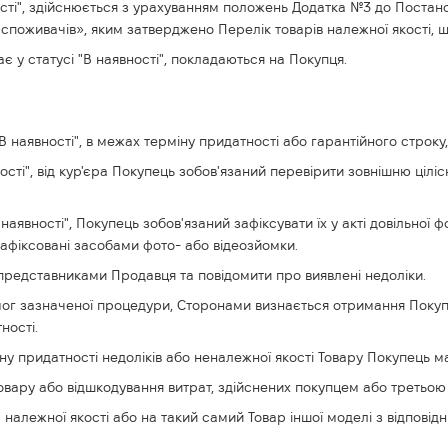
ності", здійснюється з урахуванням положень Додатка №3 до Постано
поживачів», яким затверджено Перелік товарів належної якості, щ
ає у статусі "В наявності", покладаються на Покупця.
 "В наявності", в межах терміну придатності або гарантійного строк
ості", від кур'єра Покупець зобов'язаний перевірити зовнішню ціліс
"В наявності", Покупець зобов'язаний зафіксувати їх у акті довільн
афіксовані засобами фото- або відеозйомки.
з представниками Продавця та повідомити про виявлені недоліки.
мог зазначеної процедури, Сторонами визнається отримання Покупц
ності.
ну придатності недоліків або неналежної якості Товару Покупець ма
Товару або відшкодування витрат, здійснених покупцем або третьою
 належної якості або на такий самий Товар іншої моделі з відповідни