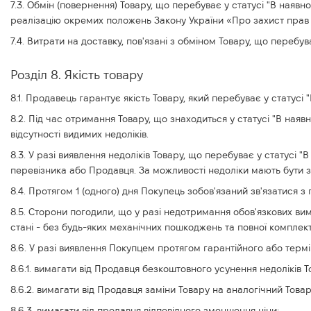
7.3. Обмін (повернення) Товару, що перебуває у статусі "В наяв
реалізацію окремих положень Закону України «Про захист прав с
7.4. Витрати на доставку, пов'язані з обміном Товару, що перебув
Розділ 8. Якість товару
8.1. Продавець гарантує якість Товару, який перебуває у статусі
8.2. Під час отримання Товару, що знаходиться у статусі "В наявн
відсутності видимих недоліків.
8.3. У разі виявлення недоліків Товару, що перебуває у статусі 
перевізника або Продавця. За можливості недоліки мають бути з
8.4. Протягом 1 (одного) дня Покупець зобов'язаний зв'язатися 
8.5. Сторони погодили, що у разі недотримання обов'язкових ви
стані - без будь-яких механічних пошкоджень та повної комплект
8.6. У разі виявлення Покупцем протягом гарантійного або термі
8.6.1. вимагати від Продавця безкоштовного усунення недоліків 
8.6.2. вимагати від Продавця заміни Товару на аналогічний Товар
8.6.3. вимагати від продавця відповідного зменшення ціни;