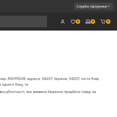
Служба підтримки
0
0
0
 3551111208, адреса: 04207, Україна, 04207, місто Київ,
одного боку, та
восуб'єктності, яка виявила бажання придбати товар за