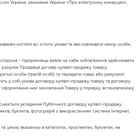
ексом України, законами України «Про електронну комерцію»,
повинен містити всі істотні умови та висловлювати намір особи,
 сторона - підприємець взяла на себе зобов'язання здійснювати
а рахунок Продавця договір купівлі-продажу товару,
ретьої особи (третій особі) та передати товар або результат
ить у собі умови договору купівлі-продажу товару та договору
нт оформлення ним замовлення Товару у порядку, встановленому
ійснюється укладення Публічного договору купівлі-продажу
тів, буклетів, фотографій з використанням системи Інтернет,
ю та ціною, вказаною в каталогах, проспектах, буклетах, на