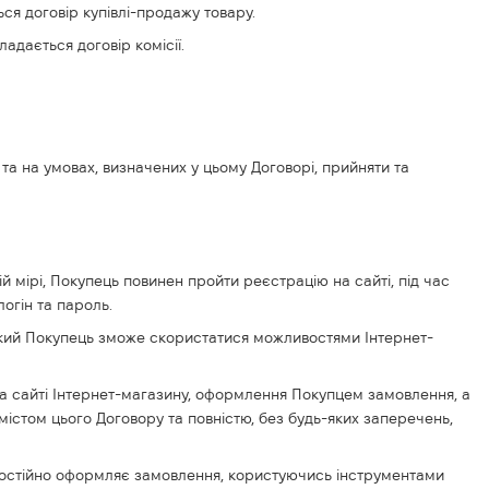
ся договір купівлі-продажу товару.
адається договір комісії.
 та на умовах, визначених у цьому Договорі, прийняти та
й мірі, Покупець повинен пройти реєстрацію на сайті, під час
логін та пароль.
в який Покупець зможе скористатися можливостями Інтернет-
а сайті Інтернет-магазину, оформлення Покупцем замовлення, а
істом цього Договору та повністю, без будь-яких заперечень,
самостійно оформляє замовлення, користуючись інструментами