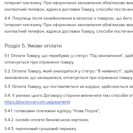
Інтернет-магазину. При оформленні замовлення обов'язково вказує
контактний телефон, адреса доставки Товару, способи постачанн
4.4. Покупець після ознайомлення в каталозі з товаром, що йо
Інтернет-магазину. При оформленні замовлення обов'язково вказує
контактний телефон, адреса доставки Товару, способи постачанн
Розділ 5. Умови оплати
5.1. Оплата Товару, що перебуває у статусі "Під замовлення", 
оплачується при отриманні товару.
5.2. Оплата Товару, який знаходиться у статусі "В наявності", з
замовлення, що залишилася, оплачується при отриманні товару.
5.3. Оплата Товару, що поставляється за кордон, здійснюється 
5.4. У рамках цього Договору сторони визначили такі способи о
https://doctorcar.com.ua/payment
):
5.4.1. готівковим платежем кур'єру "Нова Пошта";
5.4.2. онлайн оплата банківською карткою;
5.4.3. терміновий грошовий переказ;