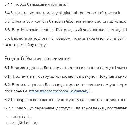
5.4.4. через банківський термінал;
5.4.5. готівковим платежем у відділенні транспортної компанії.
5.5. Оплата всіх комісій банків та/або платіжних систем здійсню
5.6. Вартість замовлення з Товаром, який знаходиться в статусі "
5.7. Вартість замовлення з Товаром, який знаходиться в статусі 
також комісійну плату.
Розділ 6. Умови постачання
6.1. В рамках даного Договору сторони визначили наступні умов
6.1.1. Постачання Товару здійснюється за рахунок Покупця з ви
6.2. В рамках даного Договору сторони визначили наступні тер
посиланням:
https://doctorcar.com.ua/delivery
.):
6.2.1. Товар, що знаходиться у статусі "В наявності", доставля
6.2.2. Товар, що перебуває у статусі "Під замовлення", достав
вихідні дні;
офіційні свята;