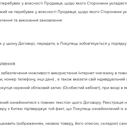
й перебуває у власності Продавця, щодо якого Сторонами укладаєть
 який не перебуває у власності Продавця, щодо якого Сторонами укл
рмлення та виконання замовлення.
х у цьому Договорі, передати, а Покупець зобов'язується у порядку
влення
ою забезпечення можливості використання Інтернет-магазину в повні
и, номер телефону, інші дані) , а також вказати свій індивідуальний 
Покупця окремий обліковий запис (Особистий кабінет), при вході 
ний ознайомитися з повним текстом цього Договору. Реєстрація н
ру з Китаю підтверджує той факт, що Покупець ознайомлений із зм
го цікавить (зображенням, назвою товару, його описом, складом) 