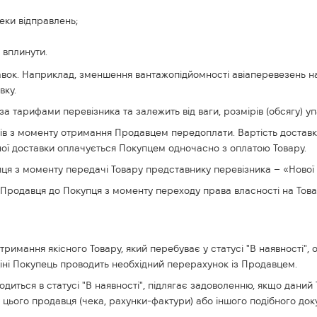
пеки відправлень;
 вплинути.
ок. Наприклад, зменшення вантажопідйомності авіаперевезень на р
вку.
а тарифами перевізника та залежить від ваги, розмірів (обсягу) у
днів з моменту отримання Продавцем передоплати. Вартість доставк
дної доставки оплачується Покупцем одночасно з оплатою Товару.
пця з моменту передачі Товару представнику перевізника – «Нової
д Продавця до Покупця з моменту переходу права власності на Това
римання якісного Товару, який перебуває у статусі "В наявності", 
у ціні Покупець проводить необхідний перерахунок із Продавцем.
одиться в статусі "В наявності", підлягає задоволенню, якщо даний
у цього продавця (чека, рахунки-фактури) або іншого подібного док