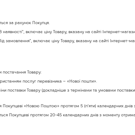
ється за рахунок Покупця.
В наявності", включає ціну Товару, вказану на сайті Інтернет-магази
"Під замовлення", включає ціну Товару, вказану на сайті Інтернет-ма
и постачання Товару:
користанням послуг перевізника – «Нової пошти».
міни поставки Товару (докладніше з термінами та умовами поставк
ється Покупцеві «Новою Поштою» протягом 5 (п'яти) календарних дн
ляється Покупцеві протягом 20-45 календарних днів з моменту отр