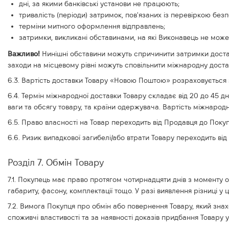
дні, за якими банківські установи не працюють;
тривалість (періоди) затримок, пов'язаних із перевіркою без
терміни митного оформлення відправлень;
затримки, викликані обставинами, на які Виконавець не може
Важливо!
Нинішні обставини можуть спричинити затримки достав
заходи на місцевому рівні можуть сповільнити міжнародну доста
6.3. Вартість доставки Товару «Новою Поштою» розраховується з
6.4. Термін міжнародної доставки Товару складає від 20 до 45 
ваги та обсягу товару, та країни одержувача. Вартість міжнаро
6.5. Право власності на Товар переходить від Продавця до Поку
6.6. Ризик випадкової загибелі/або втрати Товару переходить ві
Розділ 7. Обмін Товару
7.1. Покупець має право протягом чотирнадцяти днів з моменту от
габариту, фасону, комплектації тощо. У разі виявлення різниці 
7.2. Вимога Покупця про обмін або повернення Товару, який знах
споживчі властивості та за наявності доказів придбання Товару 