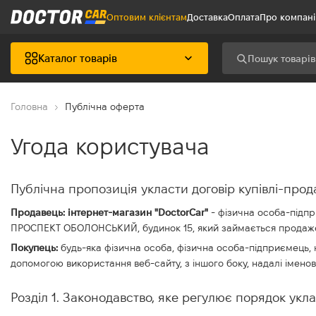
Оптовим клієнтам
Доставка
Оплата
Про компан
Каталог товарів
Головна
Публічна оферта
Угода користувача
Публічна пропозиція укласти договір купівлі-прод
Продавець: інтернет-магазин "DoctorCar"
- фізична особа-підпр
ПРОСПЕКТ ОБОЛОНСЬКИЙ, будинок 15, який займається продажем 
Покупець:
будь-яка фізична особа, фізична особа-підприємець, ю
допомогою використання веб-сайту, з іншого боку, надалі імено
Розділ 1. Законодавство, яке регулює порядок ук