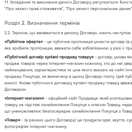
1.1. Укладання та виконання даного Договору регулюється: Конс
"Про захист прав споживачів", "Про захист персональних дани
Розділ 2. Визначення термінів
2.2. Терміни, що вживаються в даному Договорі, мають наступне
«Публічна оферта»
- це публічна пропозиція укласти договір (в
яка зробила пропозицію, вважати себе зобов'язаною у разі її при
«Публічний договір купівлі-продажу товару»
- договір, умови я
продаж товарів через Інтернет-магазин кожному, хто до неї звер
найменування, характеристики та ціна якого вказані на сайті Інт
продажу Покупцю, за визначену в цьому Договорі плату. Цей публ
комісії. Умови публічного договору купівлі-продажу товару вв
Договором.
«Інтернет-магазин»
- офіційний сайт Продавця, який розташован
товару на підставі ознайомлення Покупця з описом Товару, нада
що унеможливлює безпосереднє ознайомлення Покупця з Товаром
«Товар»
- (в рамках цього Договору) це продукти одяг, взуття, су
фотографіях Інтернет-магазину.