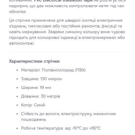
коливаннях.
PVC Electrical Insulation Tape
не розтягується
надмірно, що дає можливість контролювати натяг під час
обмотки.
Ця стрічка призначена для швидкої ізоляції електричних
з’єднань, тимчасових або постійних ремонтів, фіксації та
навіть маркування. Завдяки синьому кольору вона чудово
підходить для кольорової індикації в електромережах або
автомонтажі.
Характеристики стрічки:
Матеріал: Полівінілхлорид (ПВХ)
Товщина: 130 мікрон
Ширина: 19 мм
Довжина: 30 метрів
Колір: Синій
Стійкість до вологи, електроструму, механічних
пошкоджень
Робоча температура: від -10°C до +80°C