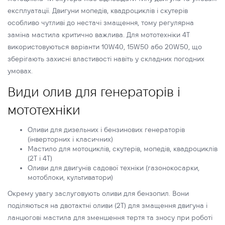
експлуатації. Двигуни мопедів, квадроциклів і скутерів
особливо чутливі до нестачі змащення, тому регулярна
заміна мастила критично важлива. Для мототехніки 4Т
використовуються варіанти 10W40, 15W50 або 20W50, що
зберігають захисні властивості навіть у складних погодних
умовах.
Види олив для генераторів і
мототехніки
Оливи для дизельних і бензинових генераторів
(інверторних і класичних)
Мастило для мотоциклів, скутерів, мопедів, квадроциклів
(2Т і 4Т)
Оливи для двигунів садової техніки (газонокосарки,
мотоблоки, культиватори)
Окрему увагу заслуговують оливи для бензопил. Вони
поділяються на двотактні оливи (2Т) для змащення двигуна і
ланцюгові мастила для зменшення тертя та зносу при роботі