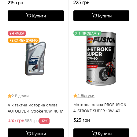
225 грн
215 грн
Купити
Купити
ЗНИЖКА
ХІТ ПРОДАЖІВ
РЕКОМЕНДУЄМО
2 Відгуки
2 Відгуки
Моторна олива PROFUSION
4-х тактна моторна олива
4-STROKE SUPER 10W-40
AUTOLIVE 4-Stroke 10W-40 1л
325 грн
335 грн
385 грн
-13%
Купити
Купити