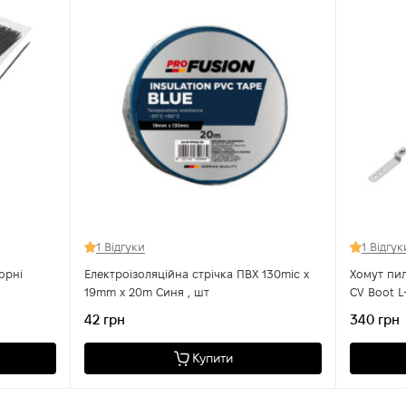
1 Відгуки
1 Відгук
орні
Електроізоляційна стрічка ПВХ 130mic x
Хомут пильника ШРУСа металевий SS304
19mm x 20m Синя , шт
CV Boot 
(універса
42 грн
340 грн
Купити