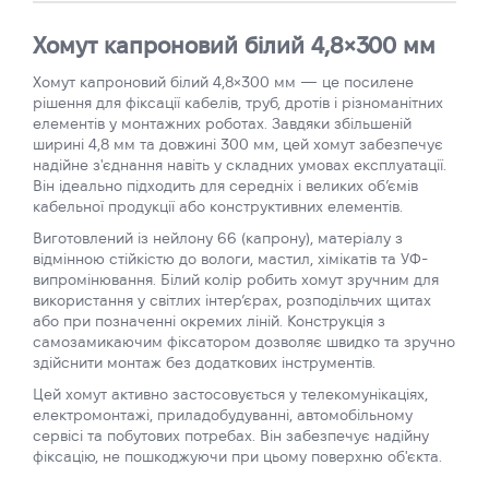
Хомут капроновий білий 4,8×300 мм
Хомут капроновий білий 4,8×300 мм — це посилене
рішення для фіксації кабелів, труб, дротів і різноманітних
елементів у монтажних роботах. Завдяки збільшеній
ширині 4,8 мм та довжині 300 мм, цей хомут забезпечує
надійне з'єднання навіть у складних умовах експлуатації.
Він ідеально підходить для середніх і великих об’ємів
кабельної продукції або конструктивних елементів.
Виготовлений із нейлону 66 (капрону), матеріалу з
відмінною стійкістю до вологи, мастил, хімікатів та УФ-
випромінювання. Білий колір робить хомут зручним для
використання у світлих інтер’єрах, розподільчих щитах
або при позначенні окремих ліній. Конструкція з
самозамикаючим фіксатором дозволяє швидко та зручно
здійснити монтаж без додаткових інструментів.
Цей хомут активно застосовується у телекомунікаціях,
електромонтажі, приладобудуванні, автомобільному
сервісі та побутових потребах. Він забезпечує надійну
фіксацію, не пошкоджуючи при цьому поверхню об'єкта.