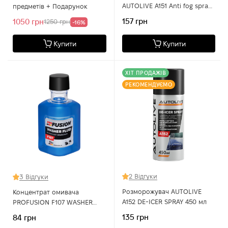
AUTOLIVE A151 Anti fog spray
предметів + Подарунок
250 мл
157 грн
1050 грн
1250 грн
-16%
Купити
Купити
ХІТ ПРОДАЖІВ
РЕКОМЕНДУЄМО
2 Відгуки
3 Відгуки
Розморожувач AUTOLIVE
Концентрат омивача
A152 DE-ICER SPRAY 450 мл
PROFUSION F107 WASHER
FLUID 65 мл
135 грн
84 грн