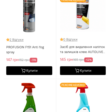
РЕКОМЕНДУЄМО
0 Відгуки
2 Відгуки
Засіб для видалення наліпок
PROFUSION F151 Anti fog
та залишків клею AUTOLIVE
spray
A115 Sticker Remover, 450 мл
145 грн
147 грн
165 грн
152 грн
-12%
-3%
Купити
Купити
РЕКОМЕНДУЄМО