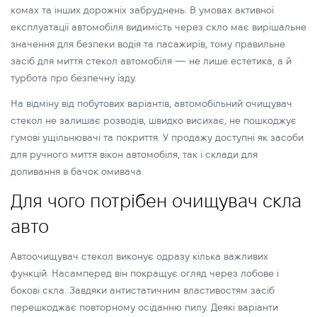
комах та інших дорожніх забруднень. В умовах активної
експлуатації автомобіля видимість через скло має вирішальне
значення для безпеки водія та пасажирів, тому правильне
засіб для миття стекол автомобіля — не лише естетика, а й
турбота про безпечну їзду.
На відміну від побутових варіантів, автомобільний очищувач
стекол не залишає розводів, швидко висихає, не пошкоджує
гумові ущільнювачі та покриття. У продажу доступні як засоби
для ручного миття вікон автомобіля, так і склади для
доливання в бачок омивача.
Для чого потрібен очищувач скла
авто
Автоочищувач стекол виконує одразу кілька важливих
функцій. Насамперед він покращує огляд через лобове і
бокові скла. Завдяки антистатичним властивостям засіб
перешкоджає повторному осіданню пилу. Деякі варіанти