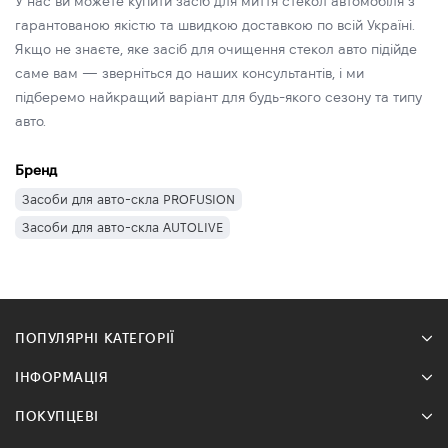
У нас ви можете купити засіб для миття стекол автомобіля з
гарантованою якістю та швидкою доставкою по всій Україні.
Якщо не знаєте, яке засіб для очищення стекол авто підійде
саме вам — зверніться до наших консультантів, і ми
підберемо найкращий варіант для будь-якого сезону та типу
авто.
Бренд
Засоби для авто-скла PROFUSION
Засоби для авто-скла AUTOLIVE
ПОПУЛЯРНІ КАТЕГОРІЇ
ІНФОРМАЦІЯ
ПОКУПЦЕВІ