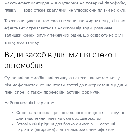
мають ефект «антидощ», що утворює на поверхні гідрофобну
плівку — вода стікає краплями, не утворюючи плівки на склі.
Також очищувач автостекол не залишає жирних слідів і плям,
ефективно справляється з накипом від води, розчиняє
залишки комах, бітуму, технічних рідин, що осідають на склі
влітку або взимку.
Види засобів для миття стекол
автомобіля
Сучасний автомобільний очищувач стекол випускається у
різних форматах: концентрати, готові до використання рідини,
піни, спреї, а також професійні активні формули.
Найпоширеніші варіанти:
Спреї та аерозолі для локального очищення — зручні
для видалення плям на склі або дзеркалах
Готові мийні рідини для бачка омивача — сезонні
варіанти (літо/зима) з антизамерзаючим ефектом