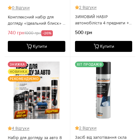
2 Відгуки
0 Відгуки
ЗИМОВИЙ НАБІР
Комплексний набір для
автомобіліста 4 предмети + 1
догляду «Ідеальний блиск» –
подарунок
5 засобів + ПОДАРУНОК!
500 грн
740 грн
1000 грн
-26%
Купити
Купити
ЗНИЖКА
ХІТ ПРОДАЖІВ
НОВИНКА
РЕКОМЕНДУЄМО
2 Відгуки
4 Відгуки
Засіб від запотівання скла
Набір для догляду за авто 8