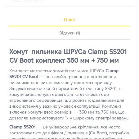
Опис
Відгуки (1)
Хомут пильника ШРУСа Clamp SS201
CV Boot комплект 350 мм + 750 мм
Комплект металевих хомутів пильника ШРУСа
Clamp
SS201 CV Boot
— це надійне рішення для кріплення
пильників та інших елементів у системах приводу.
Завдяки високоякісній нержавіючій сталі типу SS201, ці
хомути забезпечують довговічність і стійкість до
агресивного середовища, що робить їх ідеальними для
використання у важких умовах експлуатації. Комплект
включає хомути двох розмірів — 350 мм та 750 мм, що
дозволяє використовувати їх у широкому спектрі завдань.
Clamp SS201
— це універсальне кріплення, яке часто
застосовується для фіксації пильників (CV Boot), патрубків,
шлангів, а також у ремонтних роботах із автомобілями,