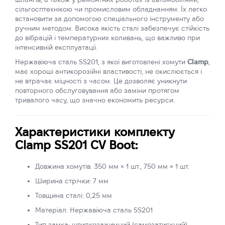
сільгосптехнікою чи промисловим обладнанням. Їх легко
встановити за допомогою спеціального інструменту або
ручним методом. Висока якість сталі забезпечує стійкість
до вібрацій і температурних коливань, що важливо при
інтенсивній експлуатації.
Нержавіюча сталь SS201, з якої виготовлені хомути
Clamp
,
має хороші антикорозійні властивості, не окислюється і
не втрачає міцності з часом. Це дозволяє уникнути
повторного обслуговування або заміни протягом
тривалого часу, що значно економить ресурси.
Характеристики комплекту
Clamp SS201 CV Boot:
Довжина хомутів: 350 мм × 1 шт., 750 мм × 1 шт.
Ширина стрічки: 7 мм
Товщина сталі: 0,25 мм
Матеріал: Нержавіюча сталь SS201
Тип замка: швидкозажимний (самозатискний)