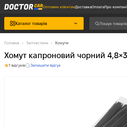
Оптовим клієнтам
Доставка
Оплата
Про компан
Каталог товарів
Головна
Запчастини
Хомути
Хомут капроновий чорний 4,8×
1 відгуків
Залишити відгук