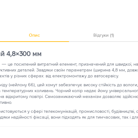
Опис
Відгуки (1)
й 4,8×300 мм
 це посилений витратний елемент, призначений для швидкої, надійн
уктивних деталей. Завдяки своїм параметрам (ширина 4,8 мм, довж
єктів у різних сферах: від електромонтажу до автосервісу.
іду (нейлону 66), цей хомут забезпечує високу стійкість до вологи,
 температурних коливань. Чорний колір надає йому універсальног
і на відкритому повітрі. Самозамикаючий механізм дозволяє здійсн
тивно.
истовуються у сфері телекомунікацій, промисловості, будівництві,
вдяки надійності фіксації, вони підходять як для тимчасових, так і дл