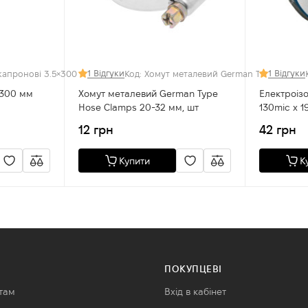
1 Відгуки
1 Відгуки
0m Чорна,шт
капронові 3.5×300 мм білі
Код: Хомут металевий German Type Hose C
Хомут металевий German Type
Електроіз
Hose Clamps 20-32 мм, шт
130mic x 
12 грн
42 грн
Купити
К
ПОКУПЦЕВІ
там
Вхід в кабінет