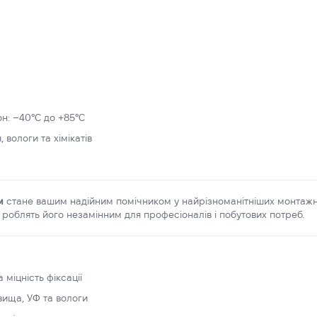
н: –40°C до +85°C
 вологи та хімікатів
м
стане вашим надійним помічником у найрізноманітніших монтажних
 роблять його незамінним для професіоналів і побутових потреб.
міцність фіксації
вища, УФ та вологи