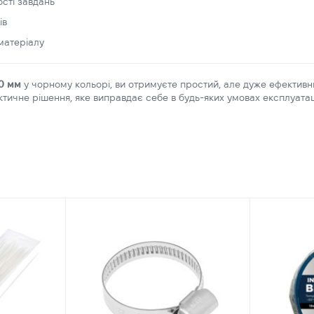
сті завдань
ів
 матеріалу
00 мм
у чорному кольорі, ви отримуєте простий, але дуже ефективни
актичне рішення, яке виправдає себе в будь-яких умовах експлуатаці