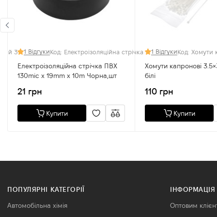
1 Відгуки
1 Відгуки
ілий 3,6×370 мм
Код: Електроізоляційна стрічка ПВХ 130mic x 19mm x 1
Код: Хомути 
Електроізоляційна стрічка ПВХ
Хомути капронові 3.5×300 мм
130mic x 19mm x 10m Чорна,шт
білі
21 грн
110 грн
Купити
Купити
ПОПУЛЯРНІ КАТЕГОРІЇ
ІНФОРМАЦІЯ
Автомобільна хімія
Оптовим клієн