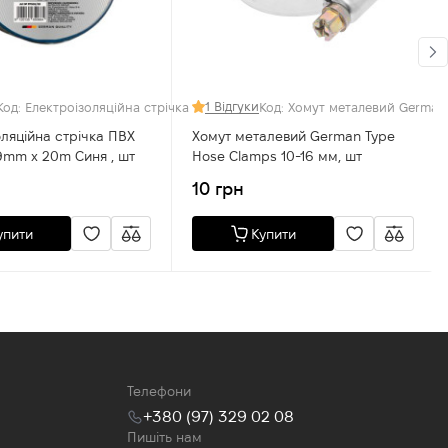
1 Відгуки
lamps20-32 мм, шт
Код: Електроізоляційна стрічка ПВХ 130mic x 19mm x 20m Синя , шт
Код: Хомут металевий German 
оляційна стрічка ПВХ
Хомут металевий German Type
19mm x 20m Синя , шт
Hose Clamps 10-16 мм, шт
10 грн
упити
Купити
Телефони
+380 (97) 329 02 08
Пишіть нам