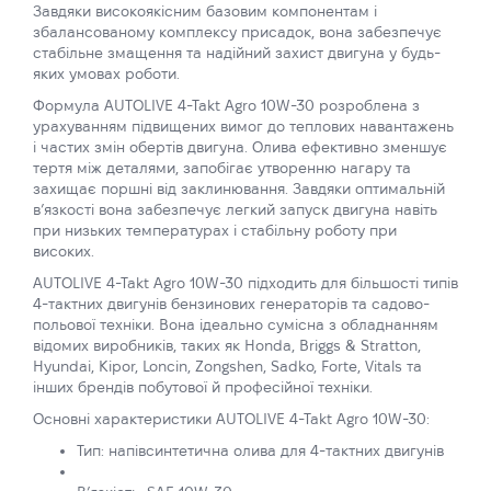
Завдяки високоякісним базовим компонентам і
збалансованому комплексу присадок, вона забезпечує
стабільне змащення та надійний захист двигуна у будь-
яких умовах роботи.
Формула AUTOLIVE 4-Takt Agro 10W-30 розроблена з
урахуванням підвищених вимог до теплових навантажень
і частих змін обертів двигуна. Олива ефективно зменшує
тертя між деталями, запобігає утворенню нагару та
захищає поршні від заклинювання. Завдяки оптимальній
в’язкості вона забезпечує легкий запуск двигуна навіть
при низьких температурах і стабільну роботу при
високих.
AUTOLIVE 4-Takt Agro 10W-30 підходить для більшості типів
4-тактних двигунів бензинових генераторів та садово-
польової техніки. Вона ідеально сумісна з обладнанням
відомих виробників, таких як Honda, Briggs & Stratton,
Hyundai, Kipor, Loncin, Zongshen, Sadko, Forte, Vitals та
інших брендів побутової й професійної техніки.
Основні характеристики AUTOLIVE 4-Takt Agro 10W-30:
Тип: напівсинтетична олива для 4-тактних двигунів