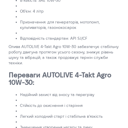
В’язкість: SAE 10W-30
Об’єм: 4 літр
Призначення: для генераторів, мотопомп,
культиваторів, газонокосарок
Відповідність стандартам: API SJ/CF
Олива AUTOLIVE 4-Takt Agro 10W-30 забезпечує стабільну
роботу двигуна протягом усього сезону, знижує рівень
шуму та вібрацій, а також продовжує термін служби
техніки.
Переваги AUTOLIVE 4-Takt Agro
10W-30:
Надійний захист від зносу та перегріву
Стійкість до окиснення і старіння
Легкий холодний старт і стабільна в’язкість
Зменшення утворення нагару та диму