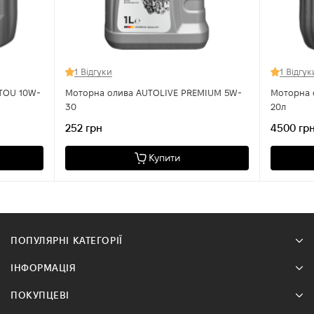
1 Відгуки
1 Відгук
Моторна олива AUTOLIVE PREMIUM 5W-
Моторна 
30
20л
252 грн
4500 гр
Купити
ПОПУЛЯРНІ КАТЕГОРІЇ
ІНФОРМАЦІЯ
ПОКУПЦЕВІ