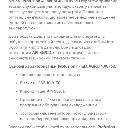
основі,
Profusion 4-Takt AGRO 10W-30
гарантує тривалий
термін служби двигуна, зменшує витрату палива та
полегшує запуск у холодну пору року. Олива має
оптимальну в’язкість, що забезпечує надійне змащення
деталей навіть при високих навантаженнях і
температурах.
Цей продукт ідеально підходить для експлуатації в
побутовій і професійній техніці, де важлива стабільність
роботи та чистота двигуна. Вона відповідає
стандартам
API SG/CD
, що підтверджує її якість і
сумісність із широким спектром техніки.
Основні характеристики Profusion 4-Takt AGRO 10W-30:
Тип: мінеральна моторна олива
В’язкість: SAE 10W-30
Класифікація: API SG/CD
Призначення: 4-тактні бензинові двигуни з
повітряним або рідинним охолодженням
Застосування: генератори, мотокультиватори,
снігоприбирачі, газонокосарки, садова техніка
Завдяки своїй стабільності та універсальності,
Profusion