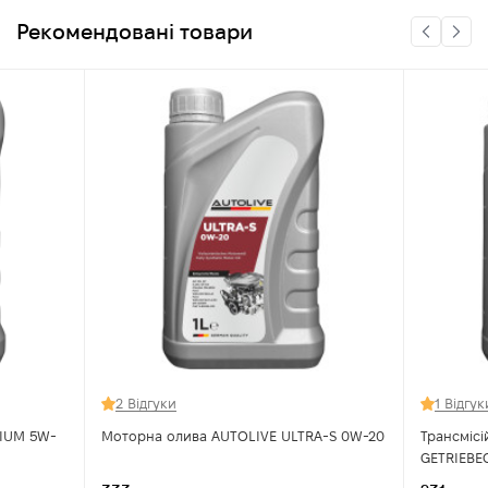
Рекомендовані товари
2 Відгуки
1 Відгук
MIUM 5W-
Моторна олива AUTOLIVE ULTRA-S 0W-20
Трансміс
GETRIEBE