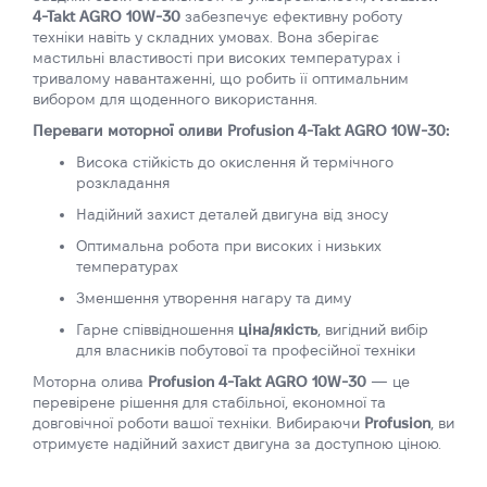
4-Takt AGRO 10W-30
забезпечує ефективну роботу
техніки навіть у складних умовах. Вона зберігає
мастильні властивості при високих температурах і
тривалому навантаженні, що робить її оптимальним
вибором для щоденного використання.
Переваги моторної оливи Profusion 4-Takt AGRO 10W-30:
Висока стійкість до окислення й термічного
розкладання
Надійний захист деталей двигуна від зносу
Оптимальна робота при високих і низьких
температурах
Зменшення утворення нагару та диму
Гарне співвідношення
ціна/якість
, вигідний вибір
для власників побутової та професійної техніки
Моторна олива
Profusion 4-Takt AGRO 10W-30
— це
перевірене рішення для стабільної, економної та
довговічної роботи вашої техніки. Вибираючи
Profusion
, ви
отримуєте надійний захист двигуна за доступною ціною.