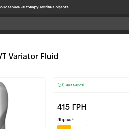
ію
Повернення товару
Публічна оферта
 Variator Fluid
В наявності
415 ГРН
Літраж