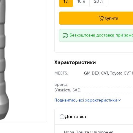
1 л
10 л
20 л
Купити
Безкоштовна доставка при зам
Характеристики
MEETS:
GM DEX-CVT, Toyota CVT F
Бренд:
В'язкість SAE:
Подивитись всі характеристики
Доставка
Нова Пошта у віділення