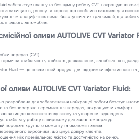
Fluid забезпечує плавну та безшумну роботу CVT, покращуючи комф
она захищає від зносу та корозії, що особливо важливо для висок
хуванням специфічних вимог безступінчатих трансмісій, що робить
ості вашого автомобіля.
ісійної оливи AUTOLIVE CVT Variator F
обки передач (CVT)
термічна стабільність, стійкість до окислення, запобігання відкладе
ator Fluid — це незамінний продукт для підтримки ефективності та д
ї оливи AUTOLIVE CVT Variator Fluid:
ьно розроблена для забезпечення найкращої роботи безступінчати
яке та безперервне перемикання передач, покращуючи комфорт.
ивно захищає компоненти від зносу та утворення відкладень.
чує стабільну роботу в широкому діапазоні температур.
ій передачі крутного моменту та економії палива.
 перевіреного виробника, що цінує довіру клієнтів.
ношення між преміальною якістю та доступністю на ринку.