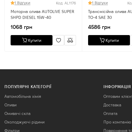
1 Відгуки
1 Відгуки
Код: AL1176
Ко
Моторна олива AUTOLIVE SUPER
Трансмісійна олива A
SHPD DIESEL 15W-40
TO-4 SAE 30
1068 грн
4586 грн
Купити
Купити
ПОПУЛЯРНІ КАТЕГОРІЇ
ІНФОРМАЦІЯ
Автомобільна хімія
Оптовим клієн
Оливи
Доставка
Омивачі скла
Оплата
Охолоджуючі рідини
Про компанію
Фільтри
Повернення т