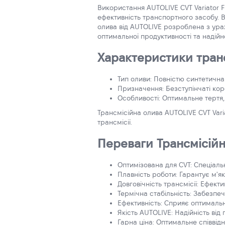
Використання AUTOLIVE CVT Variator 
ефективність транспортного засобу. В
олива від AUTOLIVE розроблена з ура
оптимальної продуктивності та надійн
Характеристики трансм
Тип оливи: Повністю синтетична
Призначення: Безступінчаті кор
Особливості: Оптимальне тертя, 
Трансмісійна олива AUTOLIVE CVT Vari
трансмісії.
Переваги Трансмісійно
Оптимізована для CVT: Спеціал
Плавність роботи: Гарантує м'
Довговічність трансмісії: Ефект
Термічна стабільність: Забезпе
Ефективність: Сприяє оптимальн
Якість AUTOLIVE: Надійність від
Гарна ціна: Оптимальне співвід