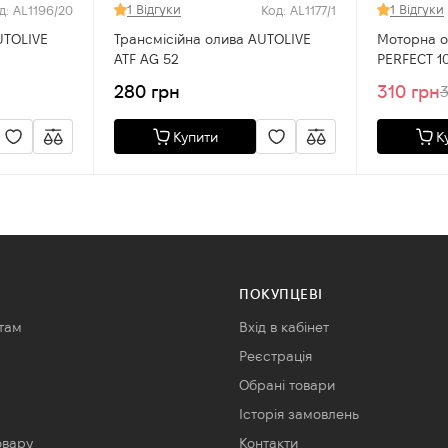
1 Відгуки
1 Відгуки
д: AL1196/20
Код: AL1177/1
UTOLIVE
Трансмісійна олива AUTOLIVE
Моторна о
ATF AG 52
PERFECT 1
280 грн
310 грн
3
Купити
К
ПОКУПЦЕВІ
там
Вхід в кабінет
Реєстрація
Обрані товари
Історія замовлень
овару
Контакти