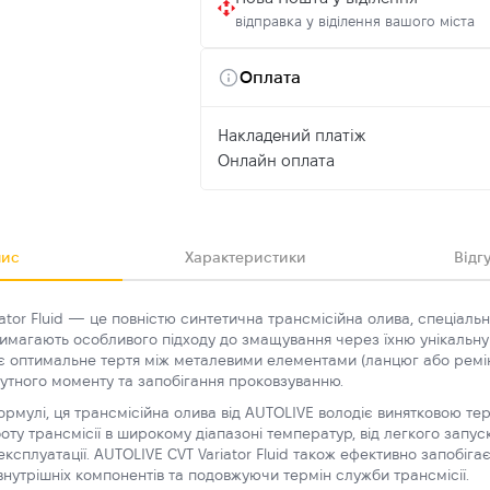
відправка у віділення вашого міста
Оплата
Накладений платіж
Онлайн оплата
ис
Характеристики
Відгу
ator Fluid — це повністю синтетична трансмісійна олива, спеціаль
 вимагають особливого підходу до змащування через їхню унікальн
чує оптимальне тертя між металевими елементами (ланцюг або ремін
утного моменту та запобігання проковзуванню.
ормулі, ця трансмісійна олива від AUTOLIVE володіє винятковою тер
оту трансмісії в широкому діапазоні температур, від легкого запус
ксплуатації. AUTOLIVE CVT Variator Fluid також ефективно запобіга
внутрішніх компонентів та подовжуючи термін служби трансмісії.