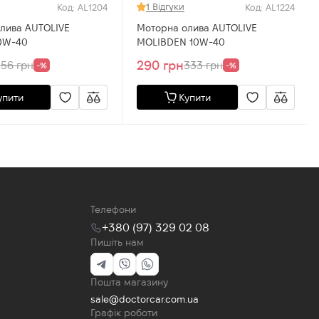
1 Відгуки
Код: AL1204
Код: AL1224
лива AUTOLIVE
Моторна олива AUTOLIVE
0W-40
MOLIBDEN 10W-40
290 грн
56 грн
333 грн
-%
-%
упити
Купити
Телефони
+380 (97) 329 02 08
Пишіть нам
Пошта магазину
sale@doctorcar.com.ua
Графік роботи