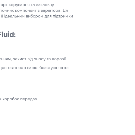
орт керування та загальну
оточних компонентів варіатора. Ця
 її ідеальним вибором для підтримки
luid:
нням, захист від зносу та корозії.
овговічності вашої безступінчатої
х коробок передач.