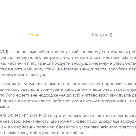
Опис
Відгуки (1)
42/1) — це незамінний компонент, який забезпечує оптимальну роб
діграє ключову роль у підтримці чистоти моторного мастила, ефекти
ажа, частинки пилу та інші продукти зносу, що неминуче утворюютьс
ється в оптимальному стані, що істотно знижує тертя, запобігає п
продуктивність двигуна.
якісних фільтруючих елементів та застосуванням передових техно
є виняткову здатність утримувати забруднення, водночас забезпеч
та його ефективне надходження до всіх життєво важливих вузлів дв
прагне до досконалості, забезпечуючи високу продуктивність та на
міни.
FUSION FO 7114 (SM 142/1) є критично важливою частиною планового
рачає свою ефективність, що може призвести до циркуляції забруд
 аж до серйозних поломок. Своєчасна установка якісного фільтра 
та безвідмовну роботу вашого автомобіля.