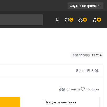
Служба підтримки
0
0
0
Код товару:
FO 7114
Бренд:
FUSION
Порівняти
В обране
Швидке замовлення