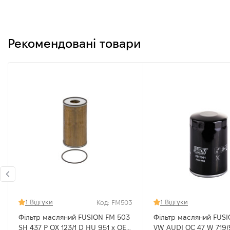
Рекомендовані товари
1 Відгуки
1 Відгуки
Код: FM503
Фільтр масляний FUSION FM 503
Фільтр масляний FUSI
SH 437 P OX 123/1 D HU 951 x OE
VW AUDI OC 47 W 719/5 OP 526/1