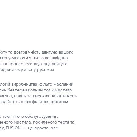
оту та довговічність двигуна вашого
вно усуваючи з нього всі шкідливі
я в процесі експлуатації двигуна.
ередчасному зносу рухомих
логій виробництва, фільтр масляний
уючи безперешкодний потік мастила.
игуна, навіть за високих навантажень
дійність своїх фільтрів протягом
 технічного обслуговування.
неного мастила, посиленого тертя та
від FUSION — це проста, але