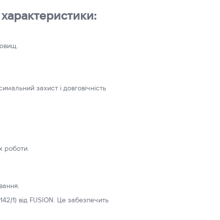
і характеристики:
довищ.
симальний захист і довговічність
х роботи.
вання.
2/1) від FUSION. Це забезпечить