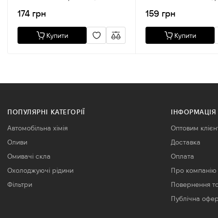
610 A Mercedes
SM 107
174 грн
159 грн
Купити
Купити
ПОПУЛЯРНІ КАТЕГОРІЇ
ІНФОРМАЦІЯ
Автомобільна хімія
Оптовим клієн
Оливи
Доставка
Омивачі скла
Оплата
Охолоджуючі рідини
Про компанію
Фільтри
Повернення т
Публічна офе