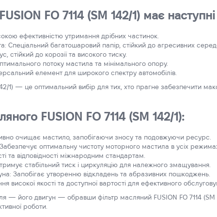
FUSION FO 7114 (SM 142/1) має наступн
високою ефективністю утримання дрібних частинок.
а: Спеціальний багатошаровий папір, стійкий до агресивних сере
, стійкий до корозії та високого тиску.
птимального потоку мастила та мінімального опору.
версальний елемент для широкого спектру автомобілів.
42/1) — це оптимальний вибір для тих, хто прагне забезпечити мак
яного FUSION FO 7114 (SM 142/1):
тивно очищає мастило, запобігаючи зносу та подовжуючи ресурс.
: Забезпечує оптимальну чистоту моторного мастила в усіх режима
сті та відповідності міжнародним стандартам.
тримує стабільний тиск і циркуляцію для належного змащування.
уна: Запобігає утворенню відкладень та абразивних пошкоджень.
ння високої якості та доступної вартості для ефективного обслугову
я — його двигун — обравши фільтр масляний FUSION FO 7114 (SM 14
ктивної роботи.