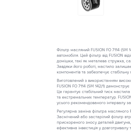
Фільтр масляний FUSION FO 7114 (SM 1
автомобіля. Цей фільтр від FUSION ві
домішки, такі як металева стружка, с
Завдяки його роботі, мастило залиша
компонентів та забезпечує стабільну 
Виготовлений з використанням високо
FUSION FO 7114 (SM 142/1) демонстру
Це гарантує стабільний тиск мастила 
та екстремальних температур. FUSION 
усього рекомендованого інтервалу за
Регулярна заміна фільтра масляного 
Засмічений або застарілий фільтр вт
прискореного зносу деталей двигуна,
ефективна інвестиція у довготривалу 