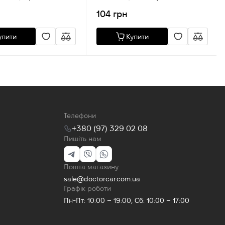
ler,Fiat,Ford,Lancia,Seat,Toyo
105
104 грн
упити
Купити
Телефони
+380 (97) 329 02 08
Пишіть нам
Пошта магазину
sale@doctorcar.com.ua
Графік роботи
Пн-Пт: 10:00 – 19:00, Сб: 10:00 – 17:00