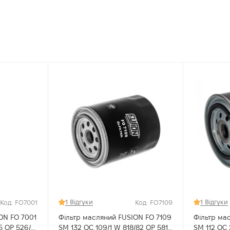
1 Відгуки
1 Відгуки
Код: FO7001
Код: FO7109
ON FO 7001
Фільтр масляний FUSION FO 7109
Фільтр ма
SM 132 OC 109/1 W 818/82 OP 581
SM 112 OC 23 W 916/1 OP 533 Alfa