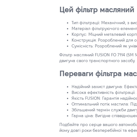
Цей фільтр масляний 
Тип фільтрації: Механічний, з 
Матеріал фільтруючого елемент
Корпус: Міцний металевий корпус
Конструкція: Розроблений для о
Сумісність: Розроблений як уні
Фільтр масляний FUSION FO 7114 (SM 1
двигуна свого транспортного засобу.
Переваги фільтра масл
Надійний захист двигуна: Ефек
Висока ефективність фільтрації
Якість FUSION: Гарантія надійно
Оптимальний потік мастила: Під
Збільшений термін служби двиг
Гарна ціна: Вигідне співвідноше
Подбайте про серце вашого автомобіл
йому довгі роки безперебійної та ефе