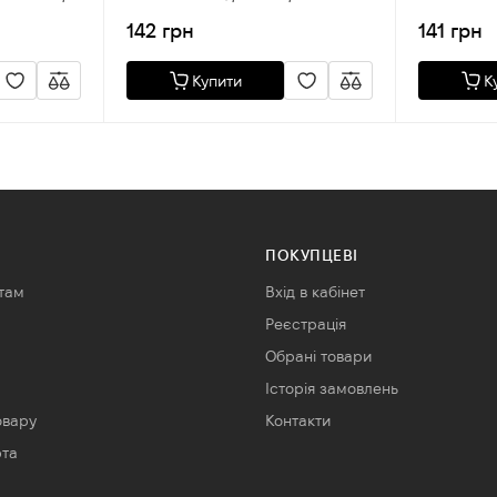
15208-13201 NISSAN
Romeo,Chrys
142 грн
141 грн
Купити
К
ПОКУПЦЕВІ
там
Вхід в кабінет
Реєстрація
Обрані товари
Історія замовлень
овару
Контакти
рта