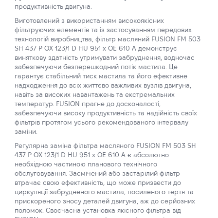
продуктивність двигуна.
Виготовлений з використанням високоякісних
фільтруючих елементів та із застосуванням передових
технологій виробництва, фільтр масляний FUSION FM 503
SH 437 P OX 123/1 D HU 951 x OE 610 A демонструє
виняткову здатність утримувати забруднення, водночас
забезпечуючи безперешкодний потік мастила. Це
гарантує стабільний тиск мастила та його ефективне
надходження до всіх життєво важливих вузлів двигуна,
навіть за високих навантажень та екстремальних
температур. FUSION прагне до досконалості,
забезпечуючи високу продуктивність та надійність своїх
фільтрів протягом усього рекомендованого інтервалу
заміни.
Регулярна заміна фільтра масляного FUSION FM 503 SH
437 P OX 123/1 D HU 951 x OE 610 A є абсолютно
необхідною частиною планового технічного
обслуговування. Засмічений або застарілий фільтр
втрачає свою ефективність, що може призвести до
циркуляції забрудненого мастила, посиленого тертя та
прискореного зносу деталей двигуна, аж до серйозних
поломок. Своєчасна установка якісного фільтра від