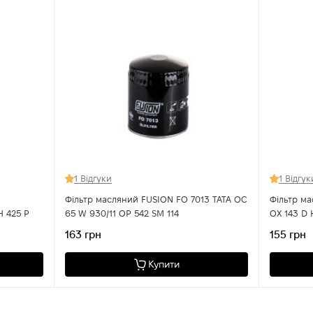
1 Відгуки
1 Відгук
1
Фільтр масляний FUSION FO 7013 TATA OC
Фільтр мас
R OX 153/7 D OE 640/2 SH 425 P
65 W 930/11 OP 542 SM 114
OX 143 D 
VW
163 грн
155 грн
Купити