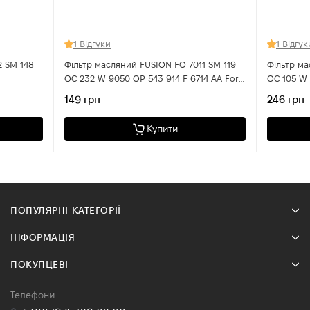
1 Відгуки
1 Відгук
2 SM 148
Фільтр масляний FUSION FO 7011 SM 119
Фільтр м
OC 232 W 9050 OP 543 914 F 6714 AA Ford
OC 105 W 950/4 OP 574 VOLVO740
Transit
760,940,9
149 грн
246 грн
Купити
ПОПУЛЯРНІ КАТЕГОРІЇ
ІНФОРМАЦІЯ
ПОКУПЦЕВІ
Телефони