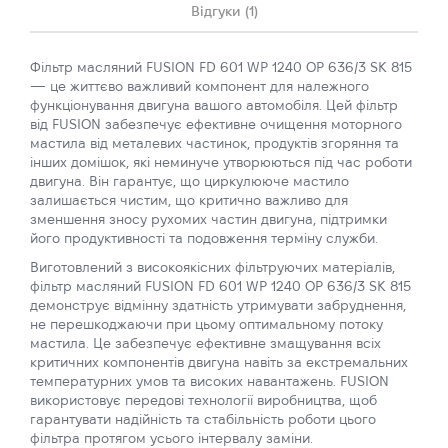
Відгуки (1)
Фільтр масляний FUSION FD 601 WP 1240 OP 636/3 SK 815
— це життєво важливий компонент для належного
функціонування двигуна вашого автомобіля. Цей фільтр
від FUSION забезпечує ефективне очищення моторного
мастила від металевих частинок, продуктів згоряння та
інших домішок, які неминуче утворюються під час роботи
двигуна. Він гарантує, що циркулююче мастило
залишається чистим, що критично важливо для
зменшення зносу рухомих частин двигуна, підтримки
його продуктивності та подовження терміну служби.
Виготовлений з високоякісних фільтруючих матеріалів,
фільтр масляний FUSION FD 601 WP 1240 OP 636/3 SK 815
демонструє відмінну здатність утримувати забруднення,
не перешкоджаючи при цьому оптимальному потоку
мастила. Це забезпечує ефективне змащування всіх
критичних компонентів двигуна навіть за екстремальних
температурних умов та високих навантажень. FUSION
використовує передові технології виробництва, щоб
гарантувати надійність та стабільність роботи цього
фільтра протягом усього інтервалу заміни.