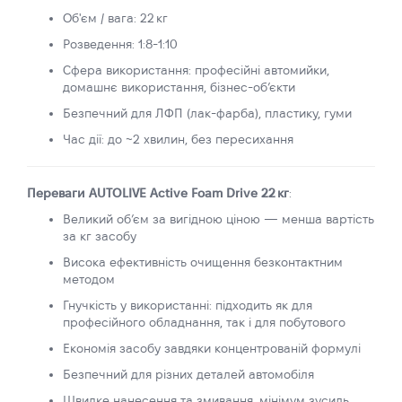
Об'єм / вага: 22 кг
Розведення: 1:8‑1:10
Сфера використання: професійні автомийки,
домашнє використання, бізнес‑об’єкти
Безпечний для ЛФП (лак‑фарба), пластику, гуми
Час дії: до ~2 хвилин, без пересихання
Переваги AUTOLIVE Active Foam Drive 22 кг
:
Великий об’єм за вигідною ціною — менша вартість
за кг засобу
Висока ефективність очищення безконтактним
методом
Гнучкість у використанні: підходить як для
професійного обладнання, так і для побутового
Економія засобу завдяки концентрованій формулі
Безпечний для різних деталей автомобіля
Швидке нанесення та змивання, мінімум зусиль