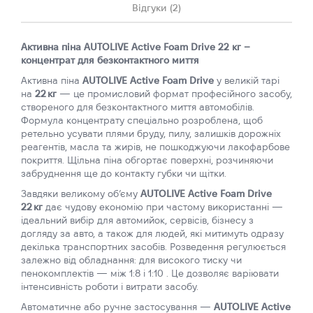
Відгуки (2)
Активна піна AUTOLIVE Active Foam Drive 22 кг –
концентрат для безконтактного миття
Активна піна
AUTOLIVE Active Foam Drive
у великій тарі
на
22 кг
— це промисловий формат професійного засобу,
створеного для безконтактного миття автомобілів.
Формула концентрату спеціально розроблена, щоб
ретельно усувати плями бруду, пилу, залишків дорожніх
реагентів, масла та жирів, не пошкоджуючи лакофарбове
покриття. Щільна піна обгортає поверхні, розчиняючи
забруднення ще до контакту губки чи щітки.
Завдяки великому об’єму
AUTOLIVE Active Foam Drive
22 кг
дає чудову економію при частому використанні —
ідеальний вибір для автомийок, сервісів, бізнесу з
догляду за авто, а також для людей, які митимуть одразу
декілька транспортних засобів. Розведення регулюється
залежно від обладнання: для високого тиску чи
пенокомплектів — між 1:8 і 1:10 . Це дозволяє варіювати
інтенсивність роботи і витрати засобу.
Автоматичне або ручне застосування —
AUTOLIVE Active