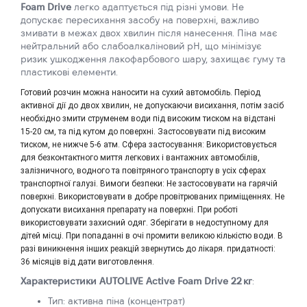
Foam Drive
легко адаптується під різні умови. Не
допускає пересихання засобу на поверхні, важливо
змивати в межах двох хвилин після нанесення. Піна має
нейтральний або слабоалкаліновий pH, що мінімізує
ризик ушкодження лакофарбового шару, захищає гуму та
пластикові елементи.
Готовий розчин можна наносити на сухий автомобіль. Період
активної дії до двох хвилин, не допускаючи висихання, потім засіб
необхідно змити струменем води під високим тиском на відстані
15-20 см, та під кутом до поверхні. Застосовувати під високим
тиском, не нижче 5-6 атм. Сфера застосування: Використовується
для безконтактного миття легкових і вантажних автомобілів,
залізничного, водного та повітряного транспорту в усіх сферах
транспортної галузі. Вимоги безпеки: Не застосовувати на гарячій
поверхні. Використовувати в добре провітрюваних приміщеннях. Не
допускати висихання препарату на поверхні. При роботі
використовувати захисний одяг. Зберігати в недоступному для
дітей місці. При попаданні в очі промити великою кількістю води. В
разі виникнення інших рeакцій звернутись до лікаря. придатності:
36 місяців від дати виготовлення.
Характеристики AUTOLIVE Active Foam Drive 22 кг
:
Тип: активна піна (концентрат)