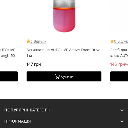
3 Відгуки
0 Відгу
AUTOLIVE
Активна піна AUTOLIVE Active Foam Drive
Засіб для
rengh 50
1 кг
клею AUTO
мл
147 грн
145 грн
1
Купити
ПОПУЛЯРНІ КАТЕГОРІЇ
ІНФОРМАЦІЯ