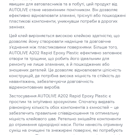
явищем для автовласників та в побуті, цей продукт від
AUTOLIVE стане незамінним помічником. Він дозволяє
ефективно відновлювати зламані, тріснуті або пошкоджені
пластикові компоненти, уникнувши потреби в дорогих
замінах.
Цей клей вирізняється високою клейкою здатністю, що
дозволяє йому створювати надміцне та довговічне
з'єднання між пластиковими поверхнями. Більше того,
AUTOLIVE A202 Rapid Epoxy Plastic ефективно заповнює
отвори та тріщини, що робить його ідеальним для
ремонту не лише зламаних, а й пошкоджених або
зношених деталей. Це дозволяє відновлювати цілісність
конструкцій, де потрібна висока міцність та стійкість до
навантажень, забезпечуючи довговічність
відремонтованих виробів.
Застосування AUTOLIVE A202 Rapid Epoxy Plastic є
простим та інтуїтивно зрозумілим. Спочатку видавіть
рівномірну кількість обох компонентів з ємностей – це
забезпечить правильне співвідношення та оптимальну
міцність клейового шва. Ретельно змішайте компоненти
до отримання однорідної маси. Потім нанесіть отриману
суміш на очищені та знежирені поверхні, які потребують