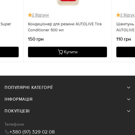
2 Відгуки
2 Відгу
 Super
Кондиціонер для резини AUTOLIVE Tire
Шампунь 
Conditioner 500 мл
AUTOLIVE
150 грн
110 грн
Купити
ПОПУЛЯРНІ КАТЕГОРІЇ
ІНФОРМАЦІЯ
ПОКУПЦЕВІ
Телефони
+380 (97) 329 02 08