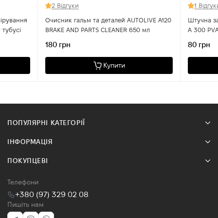
2 Відгуки
1 Відгук
лірування
Очисник гальм та деталей AUTOLIVE A120
Штучна з
 тубусі
BRAKE AND PARTS CLEANER 650 мл
A 300 PVA
180 грн
80 грн
Купити
ПОПУЛЯРНІ КАТЕГОРІЇ
ІНФОРМАЦІЯ
ПОКУПЦЕВІ
Телефони
+380 (97) 329 02 08
Пишіть нам