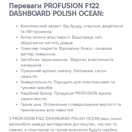
Переваги PROFUSION F122
DASHBOARD POLISH OCEAN:
Комплексний захист: Від бруду, старіння, вицвітання
та УФ-променів.
Антистатичні властивості: Відштовхує пил,
зберігаючи чистоту довше.
Глянсове покриття: Відновлює блиск і оновлює
вигляд поверхонь.
Запобігає пересиханню: Зберігає еластичність
матеріалів.
Приємний аромат океану: Наповнює салон
свіжістю.
Універсальність: Підходить для пластмасових та
гумових виробів.
Надійний бренд: Продукція PROFUSION відома
своєю якістю.
Гарна ціна: Оптимальне співвідношення вартості та
преміальних властивостей.
З PROFUSION F122 DASHBOARD POLISH OCEAN ваш салон
автомобіля завжди виглядатиме доглянутим, чистим та
свіжим, а пластикові та гумові елементи будуть надійно