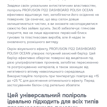
Завдяки своїм унікальним антистатичним властивостям,
поліроль PROFUSION F122 DASHBOARD POLISH OCEAN
ефективно відштовхує пил, запобігаючи його осіданню на
поверхнях. Це означає, що ваш салон довше
залишатиметься чистим, а ви зможете насолоджуватися
свіжістю без зайвих зусиль. Засіб забезпечує глянсове
покриття, яке не лише відновлює первісний блиск
гумових та пластмасових виробів, але й надає їм
оновленого, розкішного вигляду.
Окрім візуального ефекту, PROFUSION F122 DASHBOARD
POLISH OCEAN утворює потужний захисний бар'єр. Цей
бар'єр ефективно оберігає поверхні від вицвітання під
дією ультрафіолетових променів, запобігає пересиханню
та розтріскуванню матеріалів, а також захищає від
негативного впливу навколишнього середовища.
Використовуйте поліроль при температурі повітря від +15
до +25 °С для досягнення оптимального ефекту. Перед
застосуванням балон слід ретельно збовтати.
Цей універсальний поліроль
ідеально підходить для всіх типів