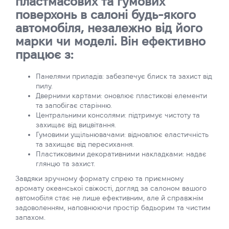
пластмасових та гумових
поверхонь в салоні будь-якого
автомобіля, незалежно від його
марки чи моделі. Він ефективно
працює з:
Панелями приладів: забезпечує блиск та захист від
пилу.
Дверними картами: оновлює пластикові елементи
та запобігає старінню.
Центральними консолями: підтримує чистоту та
захищає від вицвітання.
Гумовими ущільнювачами: відновлює еластичність
та захищає від пересихання.
Пластиковими декоративними накладками: надає
глянцю та захист.
Завдяки зручному формату спрею та приємному
аромату океанської свіжості, догляд за салоном вашого
автомобіля стає не лише ефективним, але й справжнім
задоволенням, наповнюючи простір бадьорим та чистим
запахом.