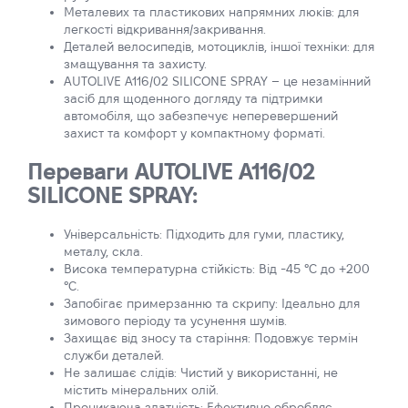
Металевих та пластикових напрямних люків: для
легкості відкривання/закривання.
Деталей велосипедів, мотоциклів, іншої техніки: для
змащування та захисту.
AUTOLIVE A116/02 SILICONE SPRAY – це незамінний
засіб для щоденного догляду та підтримки
автомобіля, що забезпечує неперевершений
захист та комфорт у компактному форматі.
Переваги AUTOLIVE A116/02
SILICONE SPRAY:
Універсальність: Підходить для гуми, пластику,
металу, скла.
Висока температурна стійкість: Від -45 °C до +200
°C.
Запобігає примерзанню та скрипу: Ідеально для
зимового періоду та усунення шумів.
Захищає від зносу та старіння: Подовжує термін
служби деталей.
Не залишає слідів: Чистий у використанні, не
містить мінеральних олій.
Проникаюча здатність: Ефективно обробляє