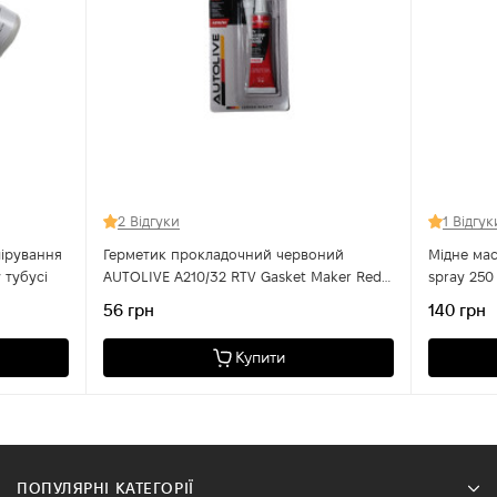
2 Відгуки
1 Відгук
лірування
Герметик прокладочний червоний
Мідне ма
 тубусі
AUTOLIVE А210/32 RTV Gasket Maker Red
spray 250
32 г
56 грн
140 грн
Купити
ПОПУЛЯРНІ КАТЕГОРІЇ