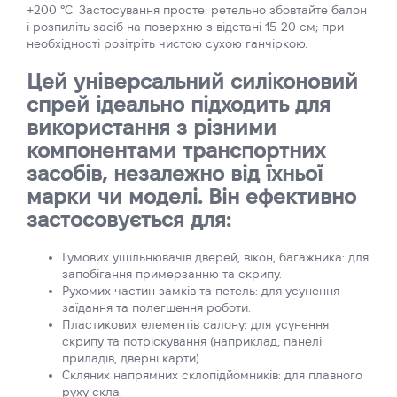
+200 °C. Застосування просте: ретельно збовтайте балон
і розпиліть засіб на поверхню з відстані 15-20 см; при
необхідності розітріть чистою сухою ганчіркою.
Цей універсальний силіконовий
спрей ідеально підходить для
використання з різними
компонентами транспортних
засобів, незалежно від їхньої
марки чи моделі. Він ефективно
застосовується для:
Гумових ущільнювачів дверей, вікон, багажника: для
запобігання примерзанню та скрипу.
Рухомих частин замків та петель: для усунення
заїдання та полегшення роботи.
Пластикових елементів салону: для усунення
скрипу та потріскування (наприклад, панелі
приладів, дверні карти).
Скляних напрямних склопідйомників: для плавного
руху скла.