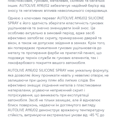
пластмасових, гумових, металевих, скляних та багатьох
інших. AUTOLIVE A116/02 забезпечує надійний бар'єр від
зносу та негативних впливів навколишнього середовища.
Однією з ключових переваг AUTOLIVE A116/02 SILICONE
SPRAY є його здатність зберігати еластичність гумових
ущільнювачів та значно зменшувати їхній знос. Це
особливо актуально в зимовий період, адже засіб
ефективно запобігає скрипу, примерзанню дверей та
вікон, а також не допускає заїдання в замках. Крім того,
він попереджає прикипання гумових ущільнювачів до
металу та протирання фарби на прилеглій панелі, що
подовжує термін служби як гумових елементів, так і
лакофарбового покриття вашого автомобіля.
AUTOLIVE A116/02 SILICONE SPRAY має унікальну формулу,
яка дозволяє йому проникати навіть у невеликі отвори, не
залишаючи при цьому плям або липких слідів. Він
ефективно змащує з'єднання металів з пластиковими
матеріалами, усуваючи неприємний скрип і
потріскування, що виникають при експлуатації
автомобіля. Засіб не тільки захищає, але й відновлює
блиск поверхонь, надаючи їм доглянутого вигляду.
AUTOLIVE A116/02 демонструє вражаючу температурну
стійкість, витримуючи екстремальні умови від -45 °C до