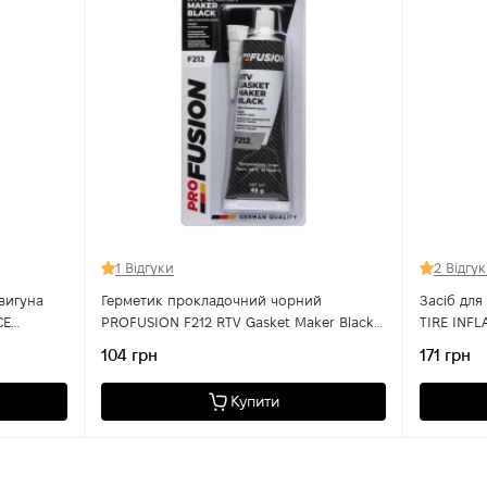
1 Відгуки
2 Відгу
вигуна
Герметик прокладочний чорний
Засіб дл
CE
PROFUSION F212 RTV Gasket Maker Black
TIRE INF
85 г
104 грн
171 грн
Купити