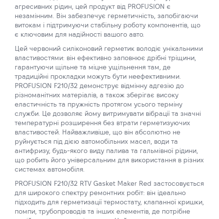
агресивних рідин, цей продукт від PROFUSION є
незамінним. Він забезпечує герметичність, запобігаючи
витокам і підтримуючи стабільну роботу компонентів, що
є ключовим для надійності вашого авто.
Цей червоний силіконовий герметик володіє унікальними
властивостями: він ефективно заповнює дрібні тріщини,
гарантуючи щільне та міцне ущільнення там, де
традиційні прокладки можуть бути неефективними.
PROFUSION F210/32 демонструє відмінну адгезію до
різноманітних матеріалів, а також зберігає високу
еластичність та пружність протягом усього терміну
служби. Це дозволяє йому витримувати вібрації та значні
температурні розширення без втрати герметизуючих
властивостей. Найважливіше, що він абсолютно не
руйнується під дією автомобільних масел, води та
антифризу, будь-якого виду палива та гальмівної рідини,
що робить його універсальним для використання в різних
системах автомобіля.
PROFUSION F210/32 RTV Gasket Maker Red застосовується
для широкого спектру ремонтних робіт: він ідеально
підходить для герметизації термостату, клапанної кришки,
помпи, трубопроводів та інших елементів, де потрібне