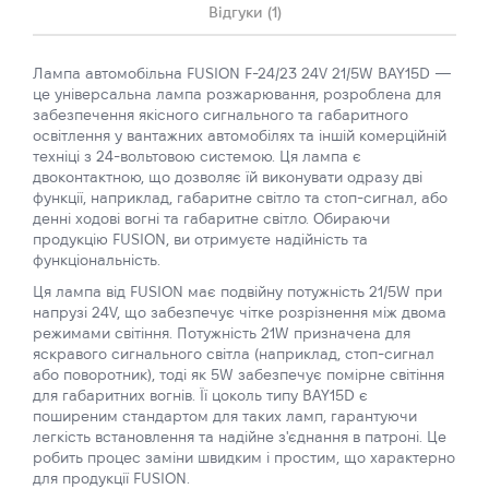
Відгуки (1)
Лампа автомобільна FUSION F-24/23 24V 21/5W BAY15D —
це універсальна лампа розжарювання, розроблена для
забезпечення якісного сигнального та габаритного
освітлення у вантажних автомобілях та іншій комерційній
техніці з 24-вольтовою системою. Ця лампа є
двоконтактною, що дозволяє їй виконувати одразу дві
функції, наприклад, габаритне світло та стоп-сигнал, або
денні ходові вогні та габаритне світло. Обираючи
продукцію FUSION, ви отримуєте надійність та
функціональність.
Ця лампа від FUSION має подвійну потужність 21/5W при
напрузі 24V, що забезпечує чітке розрізнення між двома
режимами світіння. Потужність 21W призначена для
яскравого сигнального світла (наприклад, стоп-сигнал
або поворотник), тоді як 5W забезпечує помірне світіння
для габаритних вогнів. Її цоколь типу BAY15D є
поширеним стандартом для таких ламп, гарантуючи
легкість встановлення та надійне з'єднання в патроні. Це
робить процес заміни швидким і простим, що характерно
для продукції FUSION.