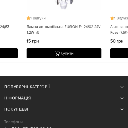
1 Відгуки
1 Відгук
24/53
Лампа автомобільна FUSION F- 24/02 24V
Авто зап
1.2W т5
Fuse (7,5/
15 грн
50 грн
Купити
ПОПУЛЯРНІ КАТЕГОРІЇ
ІНФОРМАЦІЯ
ПОКУПЦЕВІ
Телефони