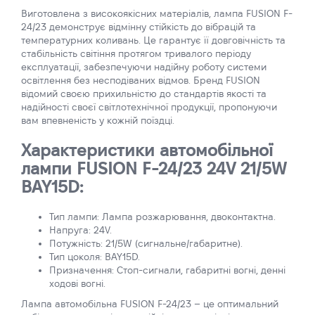
Виготовлена з високоякісних матеріалів, лампа FUSION F-
24/23 демонструє відмінну стійкість до вібрацій та
температурних коливань. Це гарантує її довговічність та
стабільність світіння протягом тривалого періоду
експлуатації, забезпечуючи надійну роботу системи
освітлення без несподіваних відмов. Бренд FUSION
відомий своєю прихильністю до стандартів якості та
надійності своєї світлотехнічної продукції, пропонуючи
вам впевненість у кожній поїздці.
Характеристики автомобільної
лампи FUSION F-24/23 24V 21/5W
BAY15D:
Тип лампи: Лампа розжарювання, двоконтактна.
Напруга: 24V.
Потужність: 21/5W (сигнальне/габаритне).
Тип цоколя: BAY15D.
Призначення: Стоп-сигнали, габаритні вогні, денні
ходові вогні.
Лампа автомобільна FUSION F-24/23 – це оптимальний