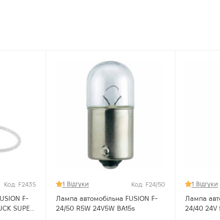
1 Відгуки
1 Відгуки
Код: F243S
Код: F24/50
USION F-
Лампа автомобільна FUSION F-
Лампа авт
24/50 R5W 24V5W BA15s
24/40 