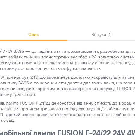
Опис
Відгуки (1)
24V 4W BA9S — це надійна лампа розжарювання, розроблена для 
автомобілях та інших транспортних засобах з 24-вольтовою систем
дсвічуванні номерного знака або внутрішньому освітленні салону, д
 отримуєте перевірену якість та функціональність.
W при напрузі 24V, що забезпечує достатню яскравість для її при
коль типу BA9S є поширеним стандартом для таких ламп, що гарант
ес заміни швидким і простим, що характерно для продукції FUSION
йному транспорті.
ів, лампа FUSION F-24/22 демонструє відмінну стійкість до вібраці
ість світіння протягом тривалого періоду експлуатації, забезпечуюч
 відомий своєю прихильністю до стандартів якості та надійності сво
поїздці.
обільної лампи FUSION F-24/22 24V 4