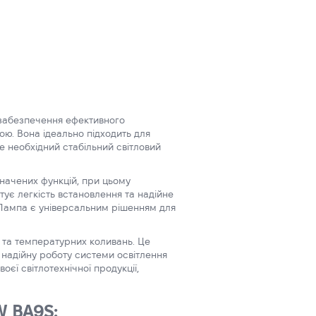
забезпечення ефективного
ою. Вона ідеально підходить для
е необхідний стабільний світловий
значених функцій, при цьому
ує легкість встановлення та надійне
. Лампа є універсальним рішенням для
й та температурних коливань. Це
и надійну роботу системи освітлення
єї світлотехнічної продукції,
W BA9S: