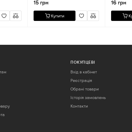
15 грн
16 грн
Купити
К
ПОКУПЦЕВІ
там
Вхід в кабінет
Реєстрація
Обрані товари
Історія замовлень
овару
Контакти
рта