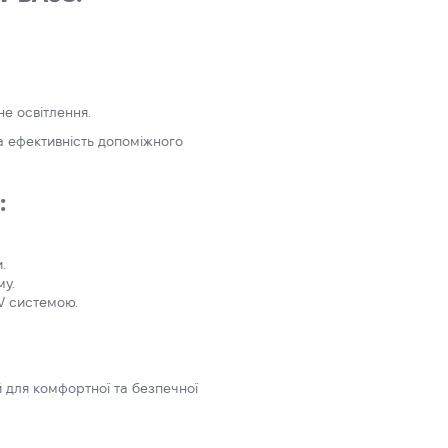
не освітлення.
та ефективність допоміжного
:
.
му.
4V системою.
 для комфортної та безпечної