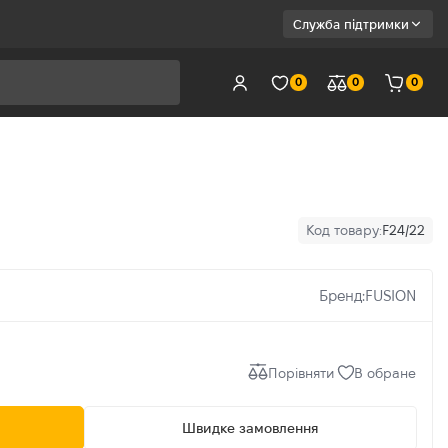
Служба підтримки
0
0
0
Код товару:
F24/22
Бренд:
FUSION
Порівняти
В обране
Швидке замовлення