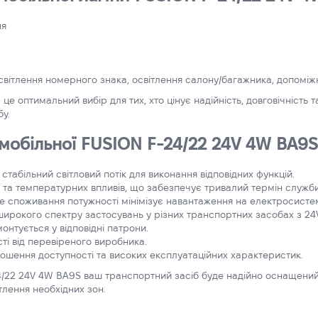
ня
освітлення номерного знака, освітлення салону/багажника, допоміж
е оптимальний вибір для тих, хто цінує надійність, довговічність 
у.
обільної FUSION F-24/22 24V 4W BA9S
стабільний світловий потік для виконання відповідних функцій.
ій та температурних впливів, що забезпечує тривалий термін служби
е споживання потужності мінімізує навантаження на електросисте
 широкого спектру застосувань у різних транспортних засобах з 2
онтується у відповідні патрони.
сті від перевіреного виробника.
ношення доступності та високих експлуатаційних характеристик.
/22 24V 4W BA9S ваш транспортний засіб буде надійно оснащений
тлення необхідних зон.