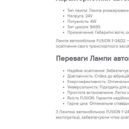
Тип лампи: Лампа розжарюван
Напруга: 24V
Потужність: 4W
Тип цоколя: BA9S
Призначення: Габаритні вогні, 
Лампа автомобільна FUSION F-24/22 – ц
освітлення свого транспортного засоб
Переваги Лампи автом
Надійне освітлення: Забезпечує 
Довговічність: Стійка до вібрац
Енергоефективність: Оптимальн
Універсальність: Підходить для
Простота встановлення: Легко м
Якість FUSION: Гарантія надійно
Гарна ціна: Оптимальне співвід
З Лампою автомобільною FUSION F-24
експлуатації, забезпечуючи чітке осві