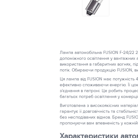
Лампа автомобільна FUSION F-24/22 
допоміжного освітлення у вантажних 
використання в габаритних вогнях, пі
потік. Обираючи продукцію FUSION, ви
Ця лампа від FUSION має потужність 4
ефективно споживаючи енергію. Її цо
з'єднання в патроні. Це робить проц
багатьох потреб освітлення у комерці
Виготовлена з високоякісних матеріал
гарантує її довговічність та стабільн
без несподіваних відмов. Бренд FUSION
пропонуючи вам впевненість у кожній 
Характеристики автом