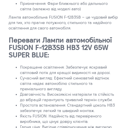
Призначення: Фари ближнього або дальнього
світла (залежно від моделі авто)
Лампа автомобільна FUSION F-12B3SB – це чудовий вибір
для тих, хто прагне потужного, стильного та надійного
освітлення для свого автомобіля.
Переваги Лампи автомобільної
FUSION F-12B3SB HB3 12V 65W
SUPER BLUE:
Покращене освітлення: Забезпечує яскравий
світловий потік для кращої видимості на дорозі.
Сучасний вигляд: Ефектний синюватий відтінок
світла надає автомобілю стильного та
преміального вигляду.
Довговічність: Високоякісні матеріали та стійкість
до вібрацій гарантують тривалий термін служби.
Простота встановлення: Стандартний цоколь HB3
забезпечує легкий та швидкий монтаж.
Якість FUSION: Надійність від перевіреного
виробника, що цінує довіру клієнтів.
Гарна ціна: Вигідне співвідношення між високою