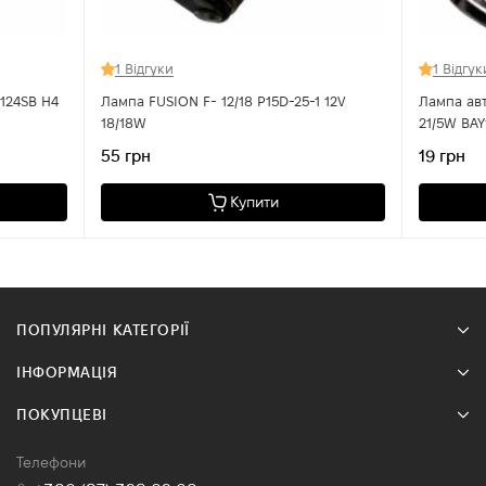
1 Відгуки
1 Відгук
124SB H4
Лампа FUSION F- 12/18 P15D-25-1 12V
Лампа авт
18/18W
21/5W BAY
55 грн
19 грн
Купити
ПОПУЛЯРНІ КАТЕГОРІЇ
ІНФОРМАЦІЯ
ПОКУПЦЕВІ
Телефони