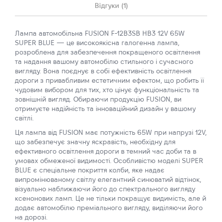
Відгуки (1)
Лампа автомобільна FUSION F-12B3SB HB3 12V 65W
SUPER BLUE — це високоякісна галогенна лампа,
розроблена для забезпечення покращеного освітлення
та надання вашому автомобілю стильного і сучасного
вигляду. Вона поєднує в собі ефективність освітлення
дороги з привабливим естетичним ефектом, що робить її
чудовим вибором для тих, хто цінує функціональність та
зовнішній вигляд. Обираючи продукцію FUSION, ви
отримуєте надійність та інноваційний дизайн у вашому
світлі.
Ця лампа від FUSION має потужність 65W при напрузі 12V,
що забезпечує значну яскравість, необхідну для
ефективного освітлення дороги в темний час доби та в
умовах обмеженої видимості. Особливістю моделі SUPER
BLUE є спеціальне покриття колби, яке надає
випромінюваному світлу елегантний синюватий відтінок,
візуально наближаючи його до спектрального вигляду
ксенонових ламп. Це не тільки покращує видимість, але й
додає автомобілю преміального вигляду, виділяючи його
на дорозі.