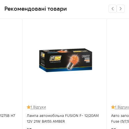
Рекомендовані товари
1 Відгуки
1 Відгук
127SB H7
Лампа автомобільна FUSION F- 12/20AM
Авто зап
12V 21W BA15S AMBER
Fuse (5/7,