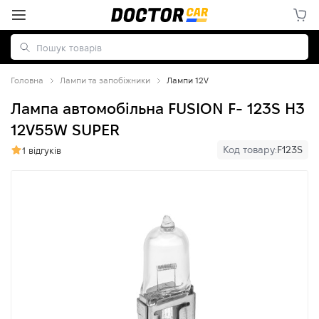
Головна
Лампи та запобіжники
Лампи 12V
Лампа автомобільна FUSION F- 123S H3
12V55W SUPER
Код товару:
F123S
1 відгуків