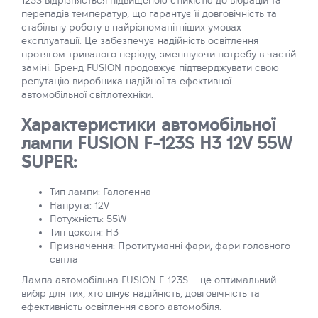
123S відрізняється підвищеною стійкістю до вібрацій та
перепадів температур, що гарантує її довговічність та
стабільну роботу в найрізноманітніших умовах
експлуатації. Це забезпечує надійність освітлення
протягом тривалого періоду, зменшуючи потребу в частій
заміні. Бренд FUSION продовжує підтверджувати свою
репутацію виробника надійної та ефективної
автомобільної світлотехніки.
Характеристики автомобільної
лампи FUSION F-123S H3 12V 55W
SUPER:
Тип лампи: Галогенна
Напруга: 12V
Потужність: 55W
Тип цоколя: H3
Призначення: Протитуманні фари, фари головного
світла
Лампа автомобільна FUSION F-123S – це оптимальний
вибір для тих, хто цінує надійність, довговічність та
ефективність освітлення свого автомобіля.