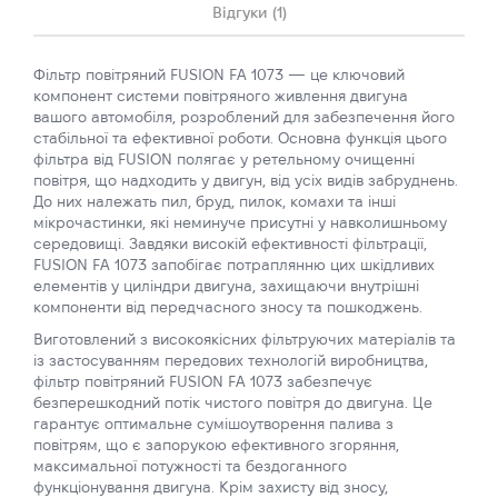
Відгуки (1)
Фільтр повітряний FUSION FA 1073 — це ключовий
компонент системи повітряного живлення двигуна
вашого автомобіля, розроблений для забезпечення його
стабільної та ефективної роботи. Основна функція цього
фільтра від FUSION полягає у ретельному очищенні
повітря, що надходить у двигун, від усіх видів забруднень.
До них належать пил, бруд, пилок, комахи та інші
мікрочастинки, які неминуче присутні у навколишньому
середовищі. Завдяки високій ефективності фільтрації,
FUSION FA 1073 запобігає потраплянню цих шкідливих
елементів у циліндри двигуна, захищаючи внутрішні
компоненти від передчасного зносу та пошкоджень.
Виготовлений з високоякісних фільтруючих матеріалів та
із застосуванням передових технологій виробництва,
фільтр повітряний FUSION FA 1073 забезпечує
безперешкодний потік чистого повітря до двигуна. Це
гарантує оптимальне сумішоутворення палива з
повітрям, що є запорукою ефективного згоряння,
максимальної потужності та бездоганного
функціонування двигуна. Крім захисту від зносу,