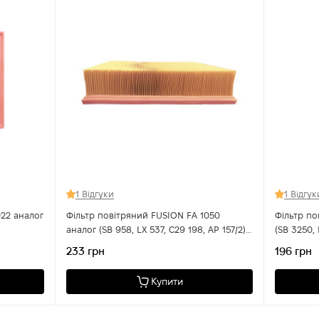
1 Відгуки
1 Відгук
022 аналог
Фільтр повітряний FUSION FA 1050
Фільтр по
аналог (SB 958, LX 537, C29 198, AP 157/2)
(SB 3250, LX 12
для VW Caravelle,Transporter(T4)
22020) дл
233 грн
196 грн
Купити