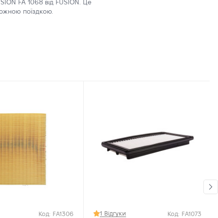
USION FA 1068 від FUSION. Це
кожною поїздкою.
1 Відгуки
Код: FA1306
Код: FA1073