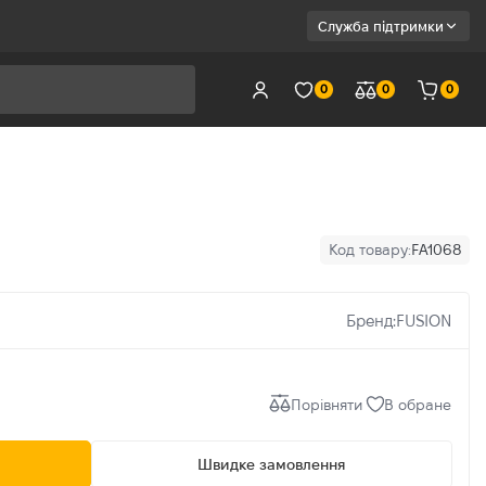
Служба підтримки
0
0
0
Код товару:
FA1068
Бренд:
FUSION
Порівняти
В обране
Швидке замовлення