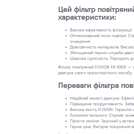
Цей фільтр повітряни
характеристики:
Висока ефективність фільтрації
Оптимізований потік повітря: С
очищення.
Довговічність матеріалів: Висок
Збільшений термін служби двигу
Широка сумісність: Підходить д
Фільтр повітряний FUSION FA 1068 — 
двигуна свого транспортного засобу.
Переваги фільтра пов
Надійний захист двигуна: Ефек
Підвищена продуктивність: Забе
Висока якість FUSION: Гарантія 
Економія пального: Сприяє зни
Проста заміна: Зручний у встан
Гарна ціна: Вигідне поєднання в