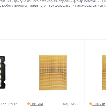
ективність двигуна вашого автомобіля, обравши фільтр повітряний F
ну роботу протягом тривалого часу, дозволяючи насолоджуватися 
1 Відгуки
1 Відгуки
Код: FA1601
Код: FA1360