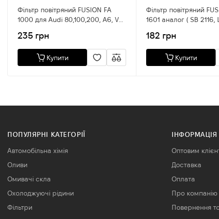
Фільтр повітряний FUSION FA
Фільтр повітряний FU
1000 для Audi 80,100,200, A6, VW
1601 аналог ( SB 2116, 
Golf II,Jetta,Passat
C2324, AP082/5) для CHEVROLET
235 грн
182 грн
AVEO,DAEWOO LANOS
Купити
Купити
ПОПУЛЯРНІ КАТЕГОРІЇ
ІНФОРМАЦІЯ
Автомобільна хімія
Оптовим клієн
Оливи
Доставка
Омивачі скла
Оплата
Охолоджуючі рідини
Про компанію
Фільтри
Повернення т