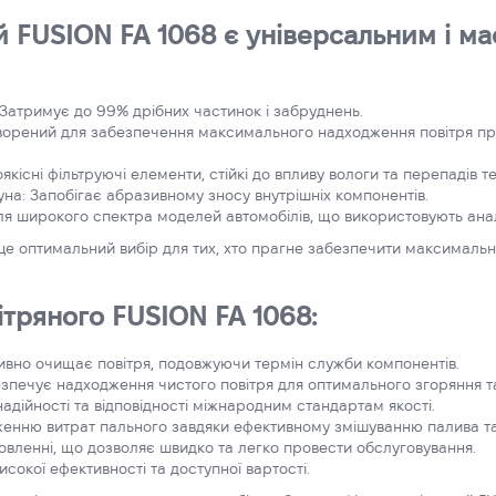
й FUSION FA 1068 є універсальним і ма
: Затримує до 99% дрібних частинок і забруднень.
творений для забезпечення максимального надходження повітря при
оякісні фільтруючі елементи, стійкі до впливу вологи та перепадів 
на: Запобігає абразивному зносу внутрішніх компонентів.
ля широкого спектра моделей автомобілів, що використовують анал
це оптимальний вибір для тих, хто прагне забезпечити максимальн
ітряного FUSION FA 1068:
тивно очищає повітря, подовжуючи термін служби компонентів.
зпечує надходження чистого повітря для оптимального згоряння та
надійності та відповідності міжнародним стандартам якості.
женню витрат пального завдяки ефективному змішуванню палива та
овленні, що дозволяє швидко та легко провести обслуговування.
исокої ефективності та доступної вартості.