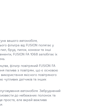
уна вашого автомобіля,
ього фільтра від FUSION полягає у
пил, бруд, пилок, комахи та інші
ементи, FUSION FA 1068 запобігає їх
ень.
ицтва, фільтр повітряний FUSION FA
ння палива з повітрям, що є основою
 використання якісного повітряного
ю чутливих датчиків та інших
слуговування автомобіля. Забруднений
призвести до небажаних поломок та
це проста, але вкрай важлива
и.