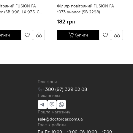
вітряний FUSION FA
Фільтр повітряний FUSION FA
B 996, LX 935, C
1073 аналог (SB 2298)
) для Ford Transit
182 грн
упити
Купити
Телефони
+380 (97) 329 02 08
Пишіть нам
Пошта магазину
sale@doctorcar.com.ua
Графік роботи
Пн-Пт: 10:00 – 19:00, Сб: 10:00 – 17:00