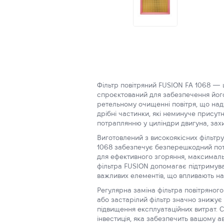
Фільтр повітряний FUSION FA 1068 — 
спроєктований для забезпечення його 
ретельному очищенні повітря, що надхо
дрібні частинки, які неминуче присут
потраплянню у циліндри двигуна, зах
Виготовлений з високоякісних фільтру
1068 забезпечує безперешкодний поті
для ефективного згоряння, максимальн
фільтра FUSION допомагає підтримува
важливих елементів, що впливають на 
Регулярна заміна фільтра повітряног
або застарілий фільтр значно знижує
підвищення експлуатаційних витрат. 
інвестиція, яка забезпечить вашому а