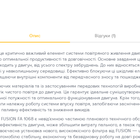
Опис
Відгуки (1)
це критично важливий елемент системи повітряного живлення двиг
оптимальної продуктивності та довговічності. Основне завдання ц
дить у двигун, від усього спектру забруднень. До них відносяться 
ні у навколишньому середовищі. Ефективно блокуючи ці шкідливі ел
ищаючи внутрішні компоненти від передчасного зносу та пошкодж
ючих матеріалів та із застосуванням передових технологій виробн
к чистого повітря до двигуна. Це гарантує ідеальне сумішоутворе
ої потужності та оптимального функціонування двигуна. Крім того,
ти належну роботу системи впуску повітря, запобігаючи засміченн
паливну ефективність та зниження викидів.
о FUSION FA 1068 є невід'ємною частиною планового технічного об
 ефективність двигуна, може збільшити витрату пального, а також 
Своєчасна установка нового, високоякісного фільтра від FUSION — 
втомобілю стабільну, економічну та безвідмовну роботу на довгі рок