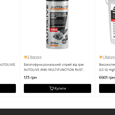
2 Відгуки
1 Відгук
AUTOLIVE(
Багатофункціональний спрей від іржі
Високоте
AUTOLIVE A140 MULTIFUNCTION RUST
(LC-2) Hig
CONVERTER SPRAY 450 мл
173 грн
6901 грн
Купити