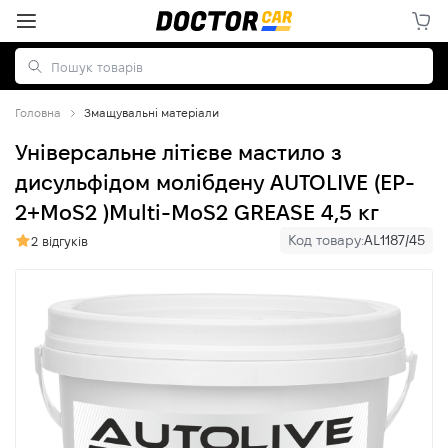
Головна
Змащувальні матеріали
Універсальне літієве мастило з
дисульфідом молібдену AUTOLIVE (EP-
2+MoS2 )Multi-MoS2 GREASE 4,5 кг
Код товару:
AL1187/45
2 відгуків