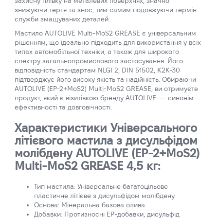
захисну плівку на металевих поверхнях, значно
знижуючи тертя та знос, тим самим подовжуючи термін
служби змащуваних деталей.
Мастило AUTOLIVE Multi-MoS2 GREASE є універсальним
рішенням, що ідеально підходить для використання у всіх
типах автомобільної техніки, а також для широкого
спектру загальнопромислового застосування. Його
відповідність стандартам NLGI 2, DIN 51502, K2K-30
підтверджує його високу якість та надійність. Обираючи
AUTOLIVE (EP-2+MoS2) Multi-MoS2 GREASE, ви отримуєте
продукт, який є візитівкою бренду AUTOLIVE — синонім
ефективності та довговічності.
Характеристики Універсального
літієвого мастила з дисульфідом
молібдену AUTOLIVE (EP-2+MoS2)
Multi-MoS2 GREASE 4,5 кг:
Тип мастила: Універсальне багатоцільове
пластичне літієве з дисульфідом молібдену.
Основа: Мінеральна базова олива.
Добавки: Протизносні ЕР-добавки, дисульфід