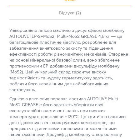
Відгуки (2)
Універсальне літієве мастило з дисульфідом молібдену
AUTOLIVE (EP-2+MoS2) Multi-MoS2 GREASE 4,5 кг — це
багатоцільове пластичне мастило, розроблене для
забезпечення виняткового захисту та підвищення
ефективності роботи різноманітних механізмів. Створене
на основі мінеральної базової оливи, воно збагачене
протизносними ЕР-добавками дисульфіду молібдену
(MoS2). Цей унікальний склад гарантує високу
термостійкість та чудову герметизуючу здатність,
роблячи його незамінним для найвибагливіших
застосувань.
Однією з ключових переваг мастила AUTOLIVE Multi-
MoS2 GREASE є його здатність зберігати свої
експлуатаційні властивості навіть при високих
температурах, досягаючи +120°C. Це критично важливо
для підшипників та інших рухомих компонентів, що
працюють під значними тепловими та механічними
навантаженнями. Дисульфід молібдену створює міцну