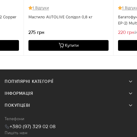
1 Відгуки
1 Відгук
2 Copper
Мастило AUTOLIVE Солідол 0,8 кг
Багатофу
EP-2) Mul
275 грн
220 грн
2
Купити
ПОПУЛЯРНІ КАТЕГОРІЇ
ІНФОРМАЦІЯ
ПОКУПЦЕВІ
Телефони
+380 (97) 329 02 08
Пишіть нам