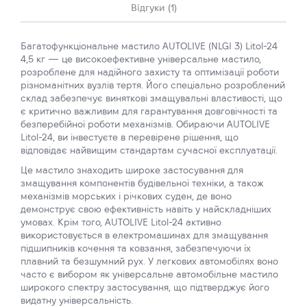
Відгуки (1)
Багатофункціональне мастило AUTOLIVE (NLGI 3) Litol-24
4,5 кг — це високоефективне універсальне мастило,
розроблене для надійного захисту та оптимізації роботи
різноманітних вузлів тертя. Його спеціально розроблений
склад забезпечує виняткові змащувальні властивості, що
є критично важливим для гарантування довговічності та
безперебійної роботи механізмів. Обираючи AUTOLIVE
Litol-24, ви інвестуєте в перевірене рішення, що
відповідає найвищим стандартам сучасної експлуатації.
Це мастило знаходить широке застосування для
змащування компонентів будівельної техніки, а також
механізмів морських і річкових суден, де воно
демонструє свою ефективність навіть у найскладніших
умовах. Крім того, AUTOLIVE Litol-24 активно
використовується в електромашинах для змащування
підшипників кочення та ковзання, забезпечуючи їх
плавний та безшумний рух. У легкових автомобілях воно
часто є вибором як універсальне автомобільне мастило
широкого спектру застосування, що підтверджує його
видатну універсальність.