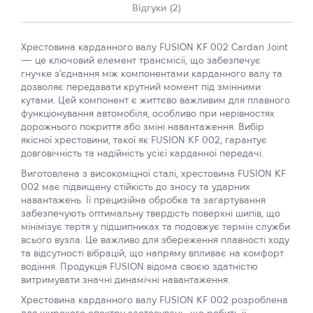
Відгуки (2)
Хрестовина карданного валу FUSION KF 002 Cardan Joint
— це ключовий елемент трансмісії, що забезпечує
гнучке з'єднання між компонентами карданного валу та
дозволяє передавати крутний момент під змінними
кутами. Цей компонент є життєво важливим для плавного
функціонування автомобіля, особливо при нерівностях
дорожнього покриття або зміні навантаження. Вибір
якісної хрестовини, такої як FUSION KF 002, гарантує
довговічність та надійність усієї карданної передачі.
Виготовлена з високоміцної сталі, хрестовина FUSION KF
002 має підвищену стійкість до зносу та ударних
навантажень. Її прецизійна обробка та загартування
забезпечують оптимальну твердість поверхні шипів, що
мінімізує тертя у підшипниках та подовжує термін служби
всього вузла. Це важливо для збереження плавності ходу
та відсутності вібрацій, що напряму впливає на комфорт
водіння. Продукція FUSION відома своєю здатністю
витримувати значні динамічні навантаження.
Хрестовина карданного валу FUSION KF 002 розроблена