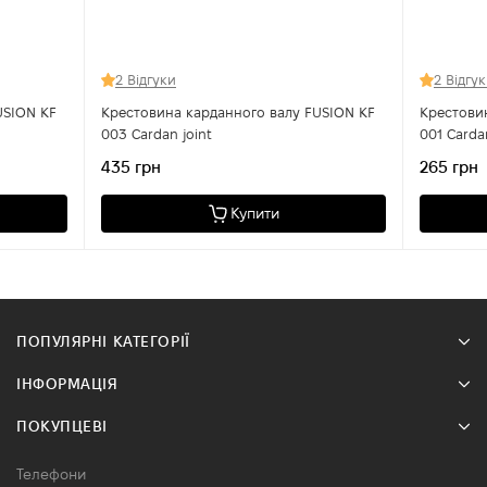
2 Відгуки
2 Відгу
USION KF
Крестовина карданного валу FUSION KF
Крестови
003 Cardan joint
001 Cardan
435 грн
265 грн
Купити
ПОПУЛЯРНІ КАТЕГОРІЇ
ІНФОРМАЦІЯ
ПОКУПЦЕВІ
Телефони