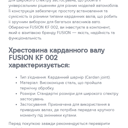
для широкого спектру застосувань, що робить її
універсальним рішенням для різних моделей автомобілів.
Її конструкція забезпечує простоту встановлення та
сумісність із різними типами карданних валів, що робить
її зручним вибором для багатьох власників авто.
Обираючи FUSION KF 002, ви інвестуєте в компонент,
який є візитівкою бренду FUSION — якість, надійність та
функціональність.
Хрестовина карданного валу
FUSION KF 002
характеризується:
Тип з'єднання: Карданний шарнір (Cardan joint).
Матеріал: Високоміцна сталь, що пройшла
термічну обробку.
Розміри: Стандартні розміри для широкого спектру
застосувань.
Застосування: Призначена для використання в
приводних валах, де потрібна передача крутного
моменту під змінними кутами.
Перед покупкою завжди рекомендується перевірити