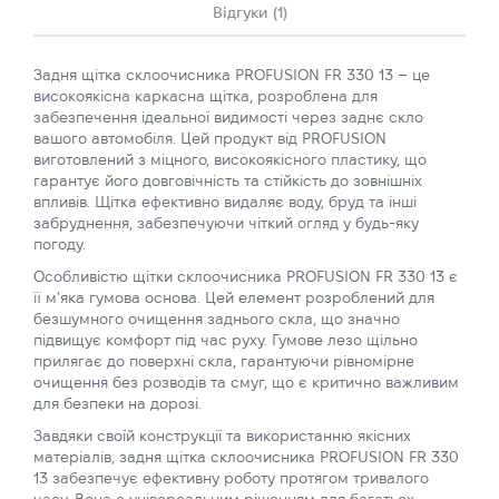
Відгуки (1)
Задня щітка склоочисника PROFUSION FR 330 13 – це
високоякісна каркасна щітка, розроблена для
забезпечення ідеальної видимості через заднє скло
вашого автомобіля. Цей продукт від PROFUSION
виготовлений з міцного, високоякісного пластику, що
гарантує його довговічність та стійкість до зовнішніх
впливів. Щітка ефективно видаляє воду, бруд та інші
забруднення, забезпечуючи чіткий огляд у будь-яку
погоду.
Особливістю щітки склоочисника PROFUSION FR 330 13 є
її м'яка гумова основа. Цей елемент розроблений для
безшумного очищення заднього скла, що значно
підвищує комфорт під час руху. Гумове лезо щільно
прилягає до поверхні скла, гарантуючи рівномірне
очищення без розводів та смуг, що є критично важливим
для безпеки на дорозі.
Завдяки своїй конструкції та використанню якісних
матеріалів, задня щітка склоочисника PROFUSION FR 330
13 забезпечує ефективну роботу протягом тривалого