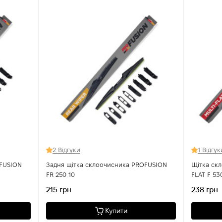
2 Відгуки
1 Відгук
OFUSION
Задня щітка склоочисника PROFUSION
Щітка ск
FR 250 10
FLAT F 53
215 грн
238 грн
Купити