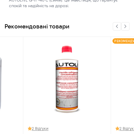
AUTOLIVE G-11 -40˚C (синій). Це інвестиція, що гарантує
спокій та надійність на дорозі.
Рекомендовані товари
РЕКОМЕНД
2 Відгуки
2 Відгу