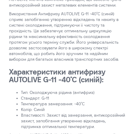
антикорозійний захист металевих елементів системи.
Використання Антифризу AUTOLIVE G-11 -40˚C (синій)
сприяє запобіганню утворенню відкладень та накипу в
системі охолодження, підтримуючи її чистоту та
прохідність. Це забезпечує оптимальну циркуляцію
рідини та максимальну ефективність охолодження
протягом усього терміну служби. Його універсальність
дозволяє застосовувати його в широкому спектрі
автомобілів, що робить його зручним та надійним
вибором для багатьох власників транспортних засобів.
Характеристики антифризу
AUTOLIVE G-11 -40˚C (синій):
Тип: Охолоджуюча рідина (антифриз)
Стандарт: G-11
Температура замерзання: -40˚C
Колір: Синій
Властивості: Захист від замерзання, антикорозійний
захист, запобігання утворенню відкладень,
підтримка оптимальної температури.