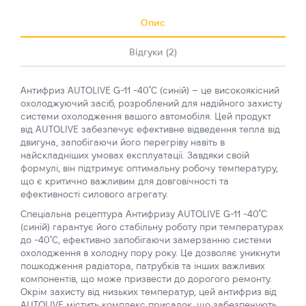
Опис
Відгуки (2)
Антифриз AUTOLIVE G-11 -40˚C (синій) – це високоякісний
охолоджуючий засіб, розроблений для надійного захисту
системи охолодження вашого автомобіля. Цей продукт
від AUTOLIVE забезпечує ефективне відведення тепла від
двигуна, запобігаючи його перегріву навіть в
найскладніших умовах експлуатації. Завдяки своїй
формулі, він підтримує оптимальну робочу температуру,
що є критично важливим для довговічності та
ефективності силового агрегату.
Спеціальна рецептура Антифризу AUTOLIVE G-11 -40˚C
(синій) гарантує його стабільну роботу при температурах
до -40˚C, ефективно запобігаючи замерзанню системи
охолодження в холодну пору року. Це дозволяє уникнути
пошкодження радіатора, патрубків та інших важливих
компонентів, що може призвести до дорогого ремонту.
Окрім захисту від низьких температур, цей антифриз від
AUTOLIVE містить комплекс присадок, що забезпечують