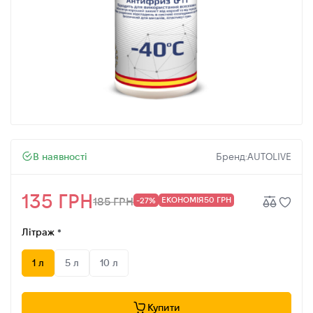
В наявності
Бренд:
AUTOLIVE
135 ГРН
ЕКОНОМІЯ
50 ГРН
185 ГРН
-27%
Літраж
1 л
5 л
10 л
Купити