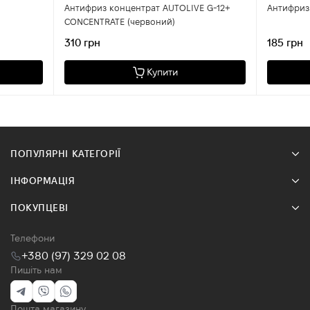
Антифриз концентрат AUTOLIVE G-12+
Антифриз 
CONCENTRATE (червоний)
310 грн
185 грн
Купити
ПОПУЛЯРНІ КАТЕГОРІЇ
ІНФОРМАЦІЯ
ПОКУПЦЕВІ
Телефони
+380 (97) 329 02 08
Пишіть нам
Пошта магазину