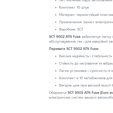
Тип: маленькі євро запобіжники
Комплект: 10 штук
Матеріал: термостійкий пластик
Призначення: захист електричн
Виробник: SCT
SCT 9502 ATN Fuse
забезпечує легку і
обслуговування, так і для аварійної 
Переваги SCT 9502 ATN Fuse:
Висока надійність і стабільніст
Стійкість до нагрівання та вібра
Легка установка і сумісність із
Комплект із 10 запобіжників для
Вигідна ціна при високій якості
Обираючи
SCT 9502 ATN Fuse (Euro ма
електричних систем вашого автомобіля.