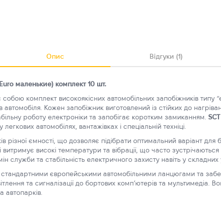
Опис
Відгуки (1)
uro маленькие) комплект 10 шт.
собою комплект високоякісних автомобільних запобіжників типу “
 автомобіля. Кожен запобіжник виготовлений із стійких до нагріван
абільну роботу електроніки та запобігає коротким замиканням.
SCT
 легкових автомобілях, вантажівках і спеціальній техніці.
в різної ємності, що дозволяє підібрати оптимальний варіант для 
 витримує високі температури та вібрації, що часто зустрічаються
н служби та стабільність електричного захисту навіть у складних 
а стандартними європейськими автомобільними ланцюгами та забе
ітлення та сигналізації до бортових комп’ютерів та мультимедіа. 
а автопарків.