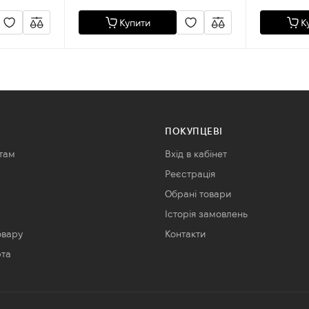
Купити
К
ПОКУПЦЕВІ
там
Вхід в кабінет
Реєстрація
Обрані товари
Історія замовлень
овару
Контакти
рта