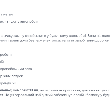
 і метал
их ланцюгів автомобіля
 швидку заміну запобіжників у будь-якому автомобілі. Вони підходя
заміни, гарантуючи безпеку електросистеми та запобігання дорогом
ь роботи
цій
 європейськими авто
 різних потреб
 бренду SCT
ленькі) комплект 10 шт.
, ви отримуєте практичне, довговічне і дос
 Це універсальний набір, який забезпечує спокій і безпеку у будь-