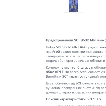
Предохранители SCT 9502 ATN Fuse (E
Набір
SCT 9502 ATN Fuse
представляє 
надійний захист електричних ланцюгів
стандартам якості, що забезпечує ст
старих або перегорілих запобіжників у
Комплект включає 10 штук запобіжникі
9502 ATN Fuse
легко встановлюється і
Виробник SCT гарантує тривалий термі
Ці запобіжники від
SCT
сумісні з усім
сучасних електронних систем: від осв
домашніх гаражів, сервісних центрів т
Основні характеристики SCT 9502: