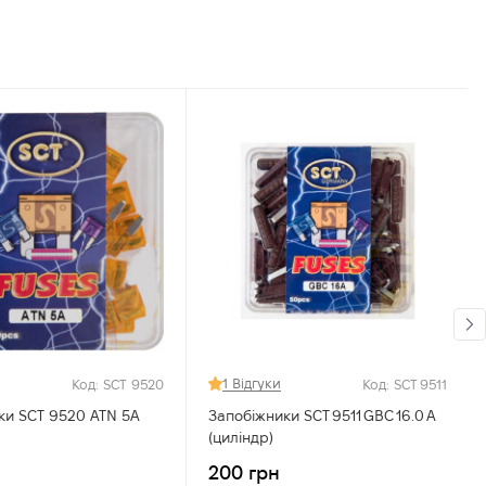
1 Відгуки
Код: SCT 9520
Код: SCT 9511
ки SCT 9520 ATN 5A
Запобіжники SCT 9511 GBC 16.0 A
(циліндр)
200 грн