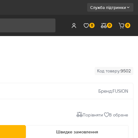
Служба підтримки
0
0
0
Код товару:
9502
Бренд:
FUSION
Порівняти
В обране
Швидке замовлення