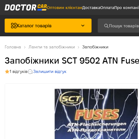
Оптовим клієнтам
Доставка
Оплата
Про компан
Каталог товарів
Головна
Лампи та запобіжники
Запобіжники
Запобіжники SCT 9502 ATN Fus
1 відгуків
Залишити відгук