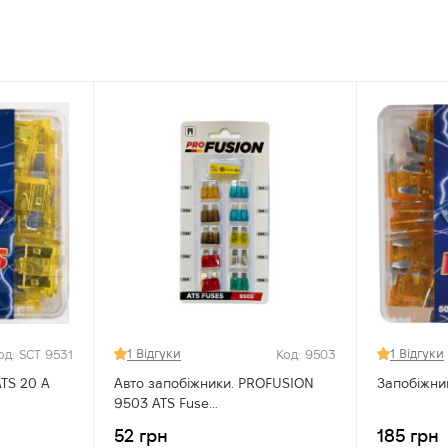
1 Відгуки
1 Відгуки
од: SCT 9531
Код: 9503
ATS 20 A
Авто запобіжники. PROFUSION
Запобіжни
9503 ATS Fuse
(5/7,5/10/15/20/25/30A)
52 грн
185 грн