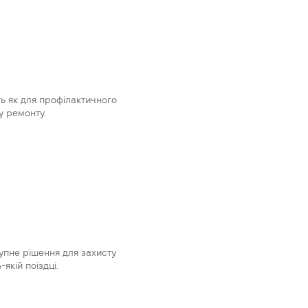
ть як для профілактичного
у ремонту.
тупне рішення для захисту
якій поїздці.