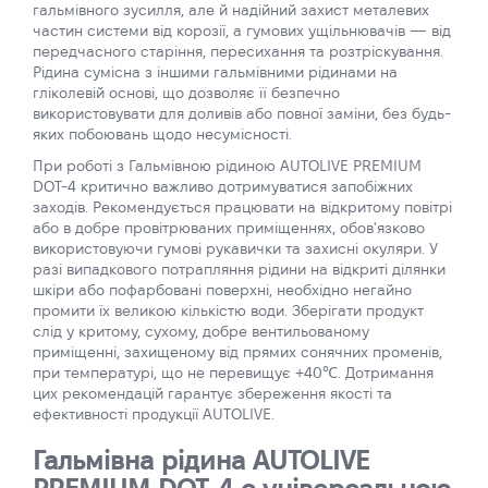
гальмівного зусилля, але й надійний захист металевих
частин системи від корозії, а гумових ущільнювачів — від
передчасного старіння, пересихання та розтріскування.
Рідина сумісна з іншими гальмівними рідинами на
гліколевій основі, що дозволяє її безпечно
використовувати для доливів або повної заміни, без будь-
яких побоювань щодо несумісності.
При роботі з Гальмівною рідиною AUTOLIVE PREMIUM
DOT-4 критично важливо дотримуватися запобіжних
заходів. Рекомендується працювати на відкритому повітрі
або в добре провітрюваних приміщеннях, обов'язково
використовуючи гумові рукавички та захисні окуляри. У
разі випадкового потрапляння рідини на відкриті ділянки
шкіри або пофарбовані поверхні, необхідно негайно
промити їх великою кількістю води. Зберігати продукт
слід у критому, сухому, добре вентильованому
приміщенні, захищеному від прямих сонячних променів,
при температурі, що не перевищує +40℃. Дотримання
цих рекомендацій гарантує збереження якості та
ефективності продукції AUTOLIVE.
Гальмівна рідина AUTOLIVE