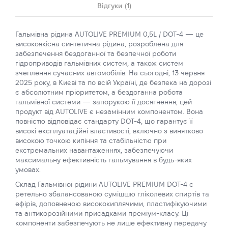
Відгуки (1)
Гальмівна рідина AUTOLIVE PREMIUM 0,5L / DOT-4 — це
високоякісна синтетична рідина, розроблена для
забезпечення бездоганної та безпечної роботи
гідроприводів гальмівних систем, а також систем
зчеплення сучасних автомобілів. На сьогодні, 13 червня
2025 року, в Києві та по всій Україні, де безпека на дорозі
є абсолютним пріоритетом, а бездоганна робота
гальмівної системи — запорукою її досягнення, цей
продукт від AUTOLIVE є незамінним компонентом. Вона
повністю відповідає стандарту DOT-4, що гарантує її
високі експлуатаційні властивості, включно з винятково
високою точкою кипіння та стабільністю при
екстремальних навантаженнях, забезпечуючи
максимальну ефективність гальмування в будь-яких
умовах.
Склад Гальмівної рідини AUTOLIVE PREMIUM DOT-4 є
ретельно збалансованою сумішшю гліколевих спиртів та
ефірів, доповненою висококиплячими, пластифікуючими
та антикорозійними присадками преміум-класу. Ці
компоненти забезпечують не лише ефективну передачу