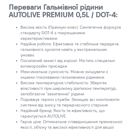
Переваги Гальмівної рідини
AUTOLIVE PREMIUM 0,5L / DOT-4:
Висока якість (Преміум-клас): Синтетична формула
стандарту DOT-4 з покращеними
характеристиками.
Надійна робота: Ефективна та стабільна передача
гальмівного зусилля навіть у екстремальних
умовах.
Посилений захист від корозії: Містить спеціальні
антикорозійні присадки.
Максимальна сумісність: Можна змішувати з
іншими гліколевими гальмівними рідинами.
Висока температурна стабільність: Зберігає
властивості при широкому діапазоні температур,
запобігаючи "закипанню" рідини.
Подовжує термін служби: Захищає всі компоненти
системи від зносу та передчасного старіння.
Надійний бренд: Якість та ефективність, що
гарантується AUTOLIVE.
Гарна ціна: Оптимальне співвідношення преміальної
якості, об'єму та високої ефективності для вашої