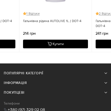
1 Відгуки
2 Відгу
Гальмівна рідина AUTOLIVE 0,4L / DOT-4
Гальмівна рідина AUTOLIVE 1L / DOT-4
Гальмівна
DOT-4
214 грн
241 грн
Купити
ПОПУЛЯРНІ КАТЕГОРІЇ
ІНФОРМАЦІЯ
ПОКУПЦЕВІ
Телефони
+380 (97) 329 02 08