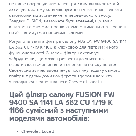
не лише покращує якість повітря, яким ви дихаєте, а й
захищає систему кондиціонування та вентиляції вашого
автомобіля від засмічення та передчасного зносу.
Завдяки FUSION, ви можете бути впевнені, що ваша
кліматична система працюватиме оптимально, а в салоні
не з'являтимуться неприємні запахи.
Регулярна заміна фільтра салону FUSION FW 9400 SA 1141
LA 362 CU 1719 K 1166 є ключовою для підтримки його
функціональності. З часом фільтр накопичує
забруднення, що може призвести до зниження
ефективності очищення та погіршення потоку повітря.
Своєчасна заміна забезпечує постійну подачу свіжого
повітря, підтримуючи комфорт та здоров'я всіх, хто
знаходиться в салоні вашого Chevrolet Lacetti.
Цей фільтр салону FUSION FW
9400 SA 1141 LA 362 CU 1719 K
1166 сумісний з наступними
моделями автомобілів:
Chevrolet: Lacetti