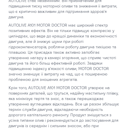
AUTOLIVE стає незамінним. Він призначений для
підвищення тиску моторної оливи та зниження її витрати,
що є критично важливим для підтримання здоров'я
двигуна.
AUTOLIVE A101 MOTOR DOCTOR має широкий спектр
позитивних ефектів. Він не тільки підвищує компресію у
циліндрах, що веде до кращої динаміки та економічності
двигуна, але й знижує шуми при роботі
гідрокомпенсаторів, роблячи роботу двигуна тихішою та
плавшою. Ця присадка також активно запобігає
утворенню нагару в камері згоряння, що сприяє чистоті
двигуна та його більш ефективній роботі. Завдяки
підвищенню індексу в'язкості оливи, MOTOR DOCTOR
значно зменшує її витрату на чад, що є поширеною
проблемою для зношених агрегатів.
Крім того, AUTOLIVE A101 MOTOR DOCTOR утворює на
поверхнях деталей, що труться, надійну мастильну плівку,
яка мінімізує тертя та знос, а також перешкоджає
утворенню вуглецевих відкладень. Все це разом збільшує
термін служби двигуна, відкладаючи необхідність
дорогого капітального ремонту. Продукт змішується з
усіма типами олив і рекомендується до застосування для
двигунів із середнім і сильним зносом, або при