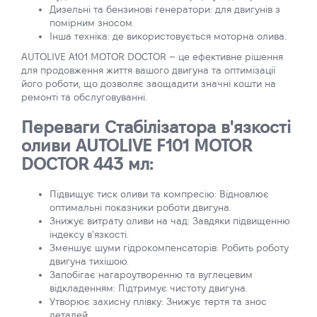
Дизельні та бензинові генератори: для двигунів з
помірним зносом.
Інша техніка: де використовується моторна олива.
AUTOLIVE A101 MOTOR DOCTOR – це ефективне рішення
для продовження життя вашого двигуна та оптимізації
його роботи, що дозволяє заощадити значні кошти на
ремонті та обслуговуванні.
Переваги Стабілізатора в'язкості
оливи AUTOLIVE F101 MOTOR
DOCTOR 443 мл:
Підвищує тиск оливи та компресію: Відновлює
оптимальні показники роботи двигуна.
Знижує витрату оливи на чад: Завдяки підвищенню
індексу в'язкості.
Зменшує шуми гідрокомпенсаторів: Робить роботу
двигуна тихішою.
Запобігає нагароутворенню та вуглецевим
відкладенням: Підтримує чистоту двигуна.
Утворює захисну плівку: Знижує тертя та знос
деталей.