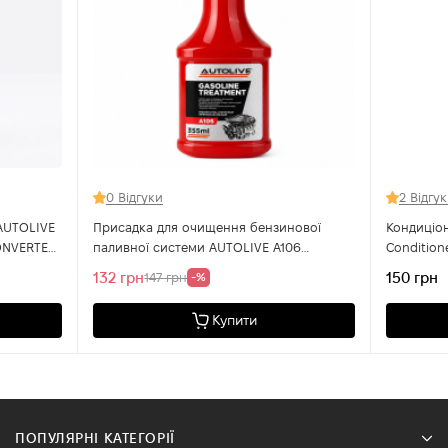
0 Відгуки
2 Відгу
AUTOLIVE
Присадка для очищення бензинової
Кондиціон
ONVERTER
паливної системи AUTOLIVE A106
Condition
Gasoline Treatment 355 мл
132 грн
150 грн
147 грн
-%
Купити
ПОПУЛЯРНІ КАТЕГОРІЇ