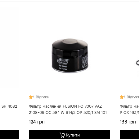
1 Відгуки
1 Відгук
2
Фільтр масляний FUSION FO 7007 VAZ
Фільтр м
2108-09 OC 384 W 914/2 OP 520/1 SM 101
P OX 163/1 D HU 820 x OE 648/4 Honda
Civic VII,
124 грн
133 грн
Купити