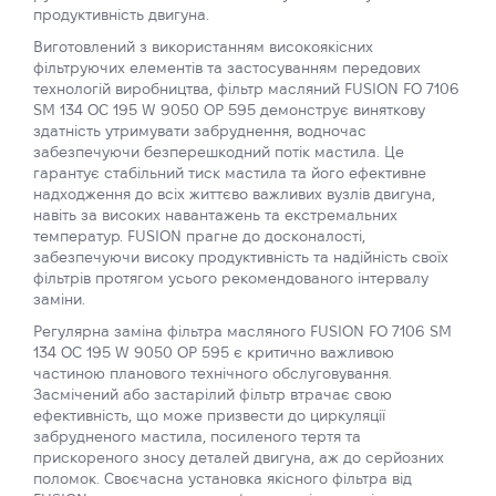
продуктивність двигуна.
Виготовлений з використанням високоякісних
фільтруючих елементів та застосуванням передових
технологій виробництва, фільтр масляний FUSION FO 7106
SM 134 OC 195 W 9050 OP 595 демонструє виняткову
здатність утримувати забруднення, водночас
забезпечуючи безперешкодний потік мастила. Це
гарантує стабільний тиск мастила та його ефективне
надходження до всіх життєво важливих вузлів двигуна,
навіть за високих навантажень та екстремальних
температур. FUSION прагне до досконалості,
забезпечуючи високу продуктивність та надійність своїх
фільтрів протягом усього рекомендованого інтервалу
заміни.
Регулярна заміна фільтра масляного FUSION FO 7106 SM
134 OC 195 W 9050 OP 595 є критично важливою
частиною планового технічного обслуговування.
Засмічений або застарілий фільтр втрачає свою
ефективність, що може призвести до циркуляції
забрудненого мастила, посиленого тертя та
прискореного зносу деталей двигуна, аж до серйозних
поломок. Своєчасна установка якісного фільтра від